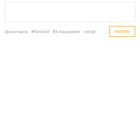
@username
#Filmtitel
$Schauspieler
:emoji