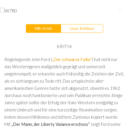
MB-Kritik
User-Kritiken
KRITIK
Regielegende John Ford (
„Der schwarze Falke“
) hat nicht nur
das Westerngenre maßgeblich geprägt und seinerzeit
umgekrempelt, er erkannte auch frühzeitig die Zeichen der Zeit,
als es sich langsam zu Tode ritt. Das urtypischste aller
amerikanischen Genres hatte sich abgenutzt, obwohl es 1962
durchaus noch funktionierte und sein Publikum erreichte. Einige
Jahre später sollte der Erfolg der Italo-Western endgültig zu
einem Umbruch und für eine kurzzeitige Reanimation sorgen,
indem dessen Nihilismus und bittere Zynismus kopiert wurde.
Mit
„Der Mann, der Liberty Valance erschoss“
zeigt Ford seine