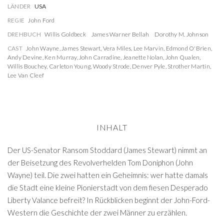
LÄNDER
USA
REGIE
John Ford
DREHBUCH
Willis Goldbeck
James Warner Bellah
Dorothy M. Johnson
CAST
John Wayne
,
James Stewart
,
Vera Miles
,
Lee Marvin
,
Edmond O'Brien
,
Andy Devine
,
Ken Murray
,
John Carradine
,
Jeanette Nolan
,
John Qualen
,
Willis Bouchey
,
Carleton Young
,
Woody Strode
,
Denver Pyle
,
Strother Martin
,
Lee Van Cleef
INHALT
Der US-Senator Ransom Stoddard (James Stewart) nimmt an
der Beisetzung des Revolverhelden Tom Doniphon (John
Wayne) teil. Die zwei hatten ein Geheimnis: wer hatte damals
die Stadt eine kleine Pionierstadt von dem fiesen Desperado
Liberty Valance befreit? In Rückblicken beginnt der John-Ford-
Western die Geschichte der zwei Männer zu erzählen.