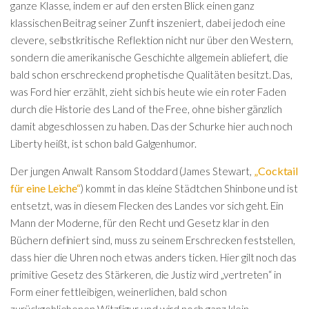
ganze Klasse, indem er auf den ersten Blick einen ganz
klassischen Beitrag seiner Zunft inszeniert, dabei jedoch eine
clevere, selbstkritische Reflektion nicht nur über den Western,
sondern die amerikanische Geschichte allgemein abliefert, die
bald schon erschreckend prophetische Qualitäten besitzt. Das,
was Ford hier erzählt, zieht sich bis heute wie ein roter Faden
durch die Historie des Land of the Free, ohne bisher gänzlich
damit abgeschlossen zu haben. Das der Schurke hier auch noch
Liberty heißt, ist schon bald Galgenhumor.
„Cocktail
Der jungen Anwalt Ransom Stoddard (James Stewart,
für eine Leiche“
) kommt in das kleine Städtchen Shinbone und ist
entsetzt, was in diesem Flecken des Landes vor sich geht. Ein
Mann der Moderne, für den Recht und Gesetz klar in den
Büchern definiert sind, muss zu seinem Erschrecken feststellen,
dass hier die Uhren noch etwas anders ticken. Hier gilt noch das
primitive Gesetz des Stärkeren, die Justiz wird „vertreten“ in
Form einer fettleibigen, weinerlichen, bald schon