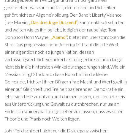
zurückgebliebenen Witzfigur und wird noch ganz klein
geschrieben, was kaum auffällt, denn Lesen und Schreiben
gehört nicht zur Allgemeinbildung. Der Bandit Liberty Valance
„Das dreckige Dutzend“
(Lee Marvin,
) kann praktisch schalten
und walten wie es ihm beliebt, lediglich der raubeinige Tom
„Alamo“
Doniphon (John Wayne,
) bietet ihm unerschrocken die
Stirn. Das progressive, neue Amerika trifft auf die alte Welt
einer eigentlich noch so jungen Nation, dessen
verfassungsrechtlich-verankerte Grundgedanken noch lange
nicht bis in die hintersten Winkel durchgedrungen sind. Wie ein
Messias bringt Stoddard diese Botschaft in die kleine
Gemeinde, trichtert ihren Bürgern ihre Macht und Wertigkeit in
einer auf Gleichheit und Freiheit basierenden Demokratie ein,
lehrt sie, diese zu nutzen und durchzusetzen, den Teufelskreis
aus Unterdrückung und Gewalt zu durchbrechen, nur um am
Ende sich schmerzhaft eingestehen zu müssen, dass zwischen
Theorie und Praxis noch Welten liegen.
John Ford schildert nicht nur die Diskrepanz zwischen