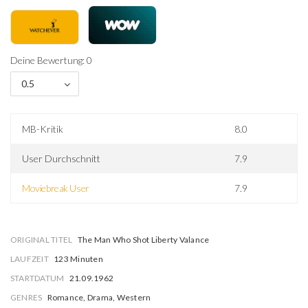
Deine Bewertung: 0
0.5
MB-Kritik
8.0
User Durchschnitt
7.9
Moviebreak User
7.9
ORIGINAL TITEL
The Man Who Shot Liberty Valance
LAUFZEIT
123 Minuten
STARTDATUM
21.09.1962
GENRES
Romance, Drama, Western