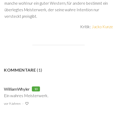
manche wohl nur ein guter Western, für andere bestimmt ein
überlegtes Meisterwerk, der seine wahre Intention nur
versteckt preisgibt.
Kritik:
Jacko Kunze
KOMMENTARE
(
1
)
WilliamWhyler
10
Ein wahres Meisterwerk.
vor 9 Jahren