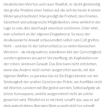
idealistischen Werten und rauer Realität, er deckt gleichzeitig
das große Problem einer Nation auf, die sich bis heute in einem
Widerspruch befindet. Man predigt die Freiheit, den Frieden,
Gleichheit und unbegrenzte Möglichkeiten, ohne wirklich in der
Lage zu sein, dies überhaupt umsetzen zu können. Oder eher,
man scheitert an der eigenen Doppelmoral. So muss der
desillusionierte Anwalt schlussendlich selbst zum Colt greifen.
Nicht – und das ist der Unterschied zu so vielen klassischen
Western – als einzig wahren, männlichen Akt der Gerechtigkeit,
sondern geboren aus purer Verzweiflung, als Kapitulation vor
der rohen, sinnlosen Gewalt. Das Eine kann nicht entstehen,
wenn das Andere nicht vorher ausgerottet wurde, mit den
eigenen Waffen, so paradox das ist. Ein Eingeständnis vor der
Sinnlosigkeit der uralten Gesetze der Prärie, wo Konflikte nicht
mit Worten, sondern mit Blei gelöst werden. Selbstaufgabe als
letzte Konsequenz, welche ausgerechnet nicht als solche
gewertet wird. Plötzlich ist er ein Held, schafft das, was er auf
dem angestrebten, liberalen Weg so wohl nicht (so schnell)