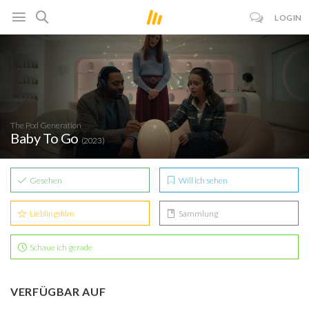
LOGIN
The Pod Generation
Baby To Go
(2023)
Gesehen
Will ich sehen
Lieblingsfilm
Sammlung
Schaue ich gerade
VERFÜGBAR AUF