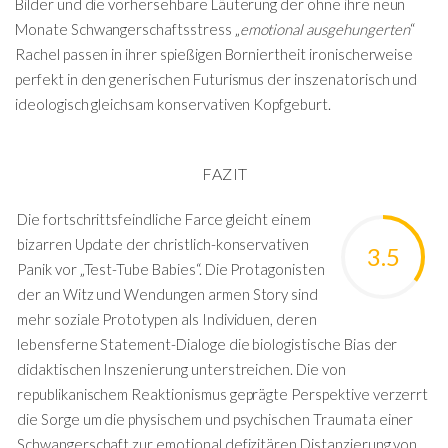
Bilder und die vorhersehbare Läuterung der ohne ihre neun
Monate Schwangerschaftsstress „
emotional ausgehungerten
“
Rachel passen in ihrer spießigen Borniertheit ironischerweise
perfekt in den generischen Futurismus der inszenatorisch und
ideologisch gleichsam konservativen Kopfgeburt.
FAZIT
Die fortschrittsfeindliche Farce gleicht einem
bizarren Update der christlich-konservativen
3.5
Panik vor „Test-Tube Babies“. Die Protagonisten
der an Witz und Wendungen armen Story sind
mehr soziale Prototypen als Individuen, deren
lebensferne Statement-Dialoge die biologistische Bias der
didaktischen Inszenierung unterstreichen. Die von
republikanischem Reaktionismus geprägte Perspektive verzerrt
die Sorge um die physischem und psychischen Traumata einer
Schwangerschaft zur emotional defizitären Distanzierung von