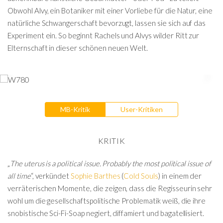
Obwohl Alvy, ein Botaniker mit einer Vorliebe für die Natur, eine
natürliche Schwangerschaft bevorzugt, lassen sie sich auf das
Experiment ein. So beginnt Rachels und Alvys wilder Ritt zur
Elternschaft in dieser schönen neuen Welt.
MB-Kritik
User-Kritiken
KRITIK
„
The uterus is a political issue. Probably the most political issue of
all time
“,
verkündet
Sophie Barthes
(
Cold Souls
) in einem der
verräterischen Momente, die zeigen, dass die Regisseurin sehr
wohl um die gesellschaftspolitische Problematik weiß, die ihre
snobistische Sci-Fi-Soap negiert, diffamiert und bagatellisiert.