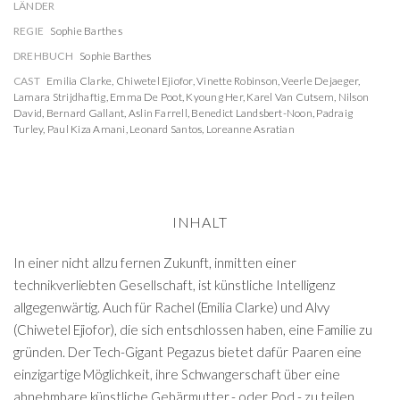
LÄNDER
REGIE
Sophie Barthes
DREHBUCH
Sophie Barthes
CAST
Emilia Clarke
,
Chiwetel Ejiofor
,
Vinette Robinson
,
Veerle Dejaeger
,
Lamara Strijdhaftig
,
Emma De Poot
,
Kyoung Her
,
Karel Van Cutsem
,
Nilson
David
,
Bernard Gallant
,
Aslin Farrell
,
Benedict Landsbert-Noon
,
Padraig
Turley
,
Paul Kiza Amani
,
Leonard Santos
,
Loreanne Asratian
INHALT
In einer nicht allzu fernen Zukunft, inmitten einer
technikverliebten Gesellschaft, ist künstliche Intelligenz
allgegenwärtig. Auch für Rachel (Emilia Clarke) und Alvy
(Chiwetel Ejiofor), die sich entschlossen haben, eine Familie zu
gründen. Der Tech-Gigant Pegazus bietet dafür Paaren eine
einzigartige Möglichkeit, ihre Schwangerschaft über eine
abnehmbare künstliche Gebärmutter - oder Pod - zu teilen.