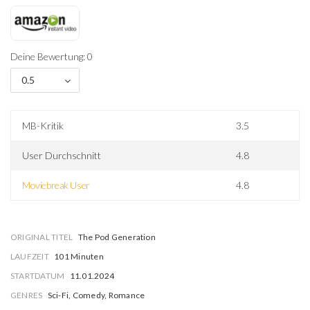
Deine Bewertung: 0
0.5
MB-Kritik
3.5
User Durchschnitt
4.8
Moviebreak User
4.8
ORIGINAL TITEL
The Pod Generation
LAUFZEIT
101 Minuten
STARTDATUM
11.01.2024
GENRES
Sci-Fi, Comedy, Romance