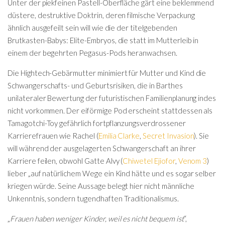
Unter der piekfeinen Pastell-Oberfläche gärt eine beklemmend
düstere, destruktive Doktrin, deren filmische Verpackung
ähnlich ausgefeilt sein will wie die der titelgebenden
Brutkasten-Babys: Elite-Embryos, die statt im Mutterleib in
einem der begehrten Pegasus-Pods heranwachsen.
Die Hightech-Gebärmutter minimiert für Mutter und Kind die
Schwangerschafts- und Geburtsrisiken, die in Barthes
unilateraler Bewertung der futuristischen Familienplanung indes
nicht vorkommen. Der eiförmige Pod erscheint stattdessen als
Tamagotchi-Toy gefährlich fortpflanzungsverdrossener
Karrierefrauen wie Rachel (
Emilia Clarke
,
Secret Invasion
). Sie
will während der ausgelagerten Schwangerschaft an ihrer
Karriere feilen, obwohl Gatte Alvy (
Chiwetel Ejiofor
,
Venom 3
)
lieber „auf natürlichem Wege ein Kind hätte und es sogar selber
kriegen würde. Seine Aussage belegt hier nicht männliche
Unkenntnis, sondern tugendhaften Traditionalismus.
„
Frauen haben weniger Kinder, weil es nicht bequem ist
“,