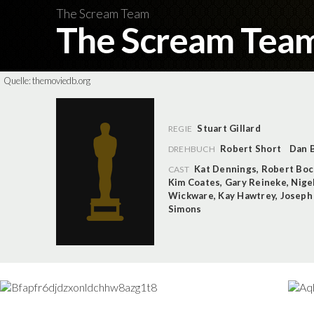
The Scream Team
The Scream Tea
Quelle:
themoviedb.org
Stuart Gillard
REGIE
Robert Short
Dan 
DREHBUCH
Kat Dennings
,
Robert Boc
CAST
Kim Coates
,
Gary Reineke
,
Nige
Wickware
,
Kay Hawtrey
,
Joseph
Simons