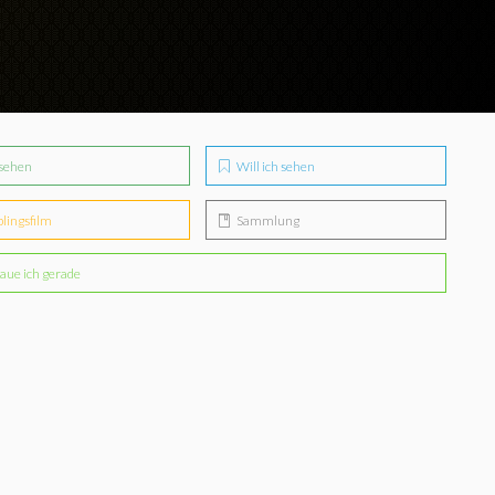
sehen
Will ich sehen
blingsfilm
Sammlung
aue ich gerade