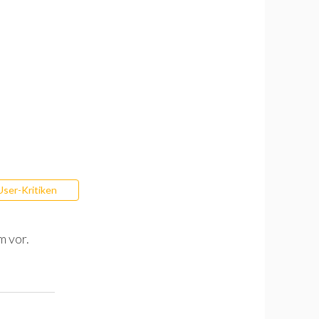
User-Kritiken
m vor.