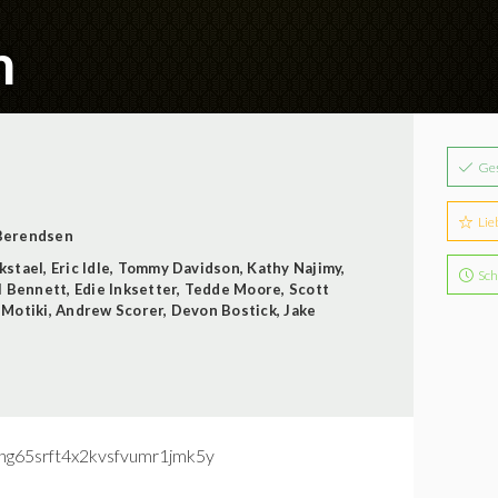
m
Ge
Lie
Berendsen
kstael
,
Eric Idle
,
Tommy Davidson
,
Kathy Najimy
,
Sch
l Bennett
,
Edie Inksetter
,
Tedde Moore
,
Scott
 Motiki
,
Andrew Scorer
,
Devon Bostick
,
Jake