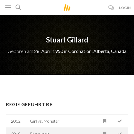
LOGIN
Stuart Gillard
Geboren am
28. April 1950
in
Coronation, Alberta, Canada
REGIE GEFÜHRT BEI
2012
Girl vs. Monster
2010
Riverworld