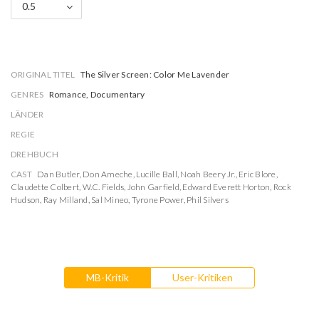
0.5
ORIGINAL TITEL
The Silver Screen: Color Me Lavender
GENRES
Romance, Documentary
LÄNDER
REGIE
DREHBUCH
CAST
Dan Butler
,
Don Ameche
,
Lucille Ball
,
Noah Beery Jr.
,
Eric Blore
,
Claudette Colbert
,
W.C. Fields
,
John Garfield
,
Edward Everett Horton
,
Rock
Hudson
,
Ray Milland
,
Sal Mineo
,
Tyrone Power
,
Phil Silvers
MB-Kritik
User-Kritiken