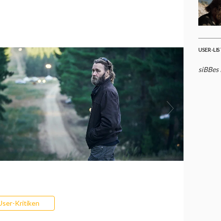
USER-LI
siBBes
User-Kritiken