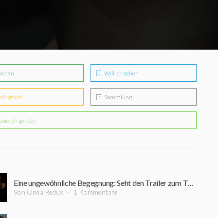
sehen
Will ich sehen
blingsfilm
Sammlung
aue ich gerade
Eine ungewöhnliche Begegnung: Seht den Trailer zum Thriller "The Stranger" mit Joel Edgerton
Von OnealRedux
1 Kommentare