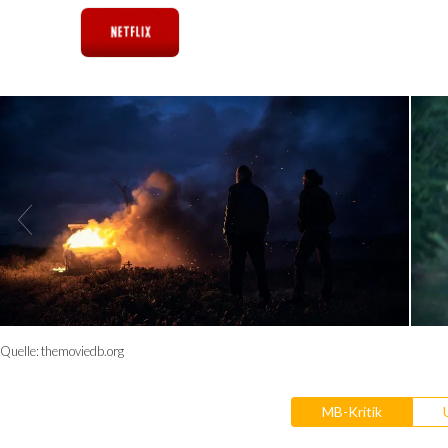
Quelle:
themoviedb.org
MB-Kritik