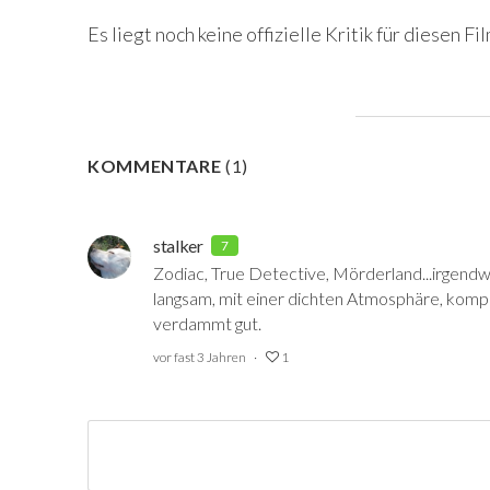
Es liegt noch keine offizielle Kritik für diesen Fil
KOMMENTARE
(
1
)
stalker
7
Zodiac, True Detective, Mörderland...irgendwo
langsam, mit einer dichten Atmosphäre, komplex
verdammt gut.
vor fast 3 Jahren
1