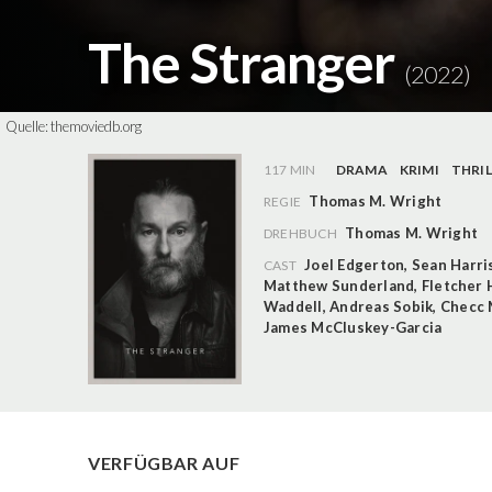
The Stranger
(2022)
Quelle:
themoviedb.org
117 MIN
DRAMA
KRIMI
THRIL
Thomas M. Wright
REGIE
Thomas M. Wright
DREHBUCH
Joel Edgerton
,
Sean Harri
CAST
Matthew Sunderland
,
Fletcher
Waddell
,
Andreas Sobik
,
Checc 
James McCluskey-Garcia
VERFÜGBAR AUF