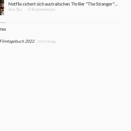
Netflix sichert sich australischen Thriller "The Stranger" mit Joel Edgerton (+ erster Filmclip)
Von Stu
0 Kommentare
STEN
 Filmtagebuch 2022
- 183 Einträge