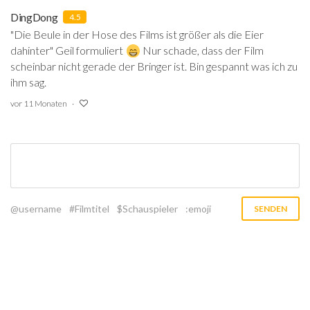
DingDong
4.5
"Die Beule in der Hose des Films ist größer als die Eier
dahinter" Geil formuliert
Nur schade, dass der Film
scheinbar nicht gerade der Bringer ist. Bin gespannt was ich zu
ihm sag.
vor 11 Monaten
@username
#Filmtitel
$Schauspieler
:emoji