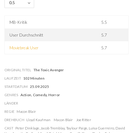
0.5
MB-Kritik
5.5
User Durchschnitt
5.7
Moviebreak User
5.7
ORIGINAL TITEL
The Toxic Avenger
LAUFZEIT
102 Minuten
STARTDATUM
25.09.2025
GENRES
Action, Comedy, Horror
LÄNDER
REGIE
Macon Blair
DREHBUCH
Lloyd Kaufman
Macon Blair
Joe Ritter
CAST
Peter Dinklage
,
Jacob Tremblay
,
Taylour Paige
,
Luisa Guerreiro
,
David