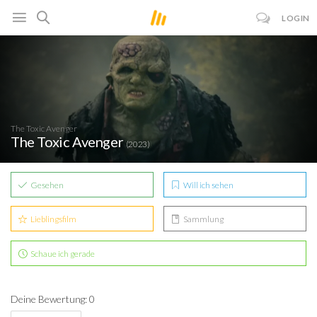
LOGIN
The Toxic Avenger
The Toxic Avenger
(2023)
Gesehen
Will ich sehen
Lieblingsfilm
Sammlung
Schaue ich gerade
Deine Bewertung: 0