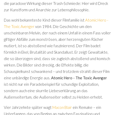
die paradoxe Wirkung dieser Trash-Schmiede: Hier wird Dreck
zur Kunstform und Anarchie zur Lebensphilosophie.
Das wohl bekannteste Kind dieser Filmfamilie ist
Atomic Hero -
The Toxic Avenger
von 1984. Die Geschichte um den
unscheinbaren Melvin, der nach einem Unfall in einem Fass voller
giftiger Abfälle zum monströsen, aber herzensguten Rächer
mutiert, ist so abstoßend wie faszinierend. Der Film badet
förmlich in Ekel, Brutalität und Skandallust. Er zeigt Gewaltakte,
die so überzogen sind, dass sie zugleich abstoßend und komisch
wirken. Die Bilder sind dreckig, die Effekte billig, die
Schauspielkunst schwankend – und trotzdem strahlt dieser Film
eine unbändige Energie aus.
Atomic Hero - The Toxic Avenger
ist nicht nur ein Paradebeispiel für schundige Exploitation,
sondern auch eine skurrile Liebeserklärung an das
Außenseitertum, die Außenseiter selbst zu Helden erhebt.
Vier Jahrzehnte später wagt
Macon Blair
ein Remake – ein
Unterfangen, das von Beginn an zwischen Faszination und