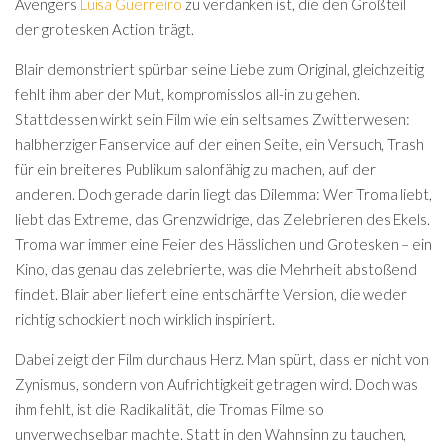
Avengers
Luisa Guerreiro
zu verdanken ist, die den Großteil
der grotesken Action trägt.
Blair demonstriert spürbar seine Liebe zum Original, gleichzeitig
fehlt ihm aber der Mut, kompromisslos all-in zu gehen.
Stattdessen wirkt sein Film wie ein seltsames Zwitterwesen:
halbherziger Fanservice auf der einen Seite, ein Versuch, Trash
für ein breiteres Publikum salonfähig zu machen, auf der
anderen. Doch gerade darin liegt das Dilemma: Wer Troma liebt,
liebt das Extreme, das Grenzwidrige, das Zelebrieren des Ekels.
Troma war immer eine Feier des Hässlichen und Grotesken – ein
Kino, das genau das zelebrierte, was die Mehrheit abstoßend
findet. Blair aber liefert eine entschärfte Version, die weder
richtig schockiert noch wirklich inspiriert.
Dabei zeigt der Film durchaus Herz. Man spürt, dass er nicht von
Zynismus, sondern von Aufrichtigkeit getragen wird. Doch was
ihm fehlt, ist die Radikalität, die Tromas Filme so
unverwechselbar machte. Statt in den Wahnsinn zu tauchen,