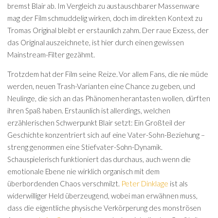
bremst Blair ab. Im Vergleich zu austauschbarer Massenware
mag der Film schmuddelig wirken, doch im direkten Kontext zu
Tromas Original bleibt er erstaunlich zahm. Der raue Exzess, der
das Original auszeichnete, ist hier durch einen gewissen
Mainstream-Filter gezähmt.
Trotzdem hat der Film seine Reize. Vor allem Fans, die nie müde
werden, neuen Trash-Varianten eine Chance zu geben, und
Neulinge, die sich an das Phänomen herantasten wollen, dürften
ihren Spaß haben. Erstaunlich ist allerdings, welchen
erzählerischen Schwerpunkt Blair setzt: Ein Großteil der
Geschichte konzentriert sich auf eine Vater-Sohn-Beziehung –
streng genommen eine Stiefvater-Sohn-Dynamik.
Schauspielerisch funktioniert das durchaus, auch wenn die
emotionale Ebene nie wirklich organisch mit dem
überbordenden Chaos verschmilzt.
Peter Dinklage
ist als
widerwilliger Held überzeugend, wobei man erwähnen muss,
dass die eigentliche physische Verkörperung des monströsen