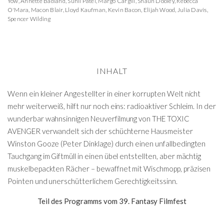
Yow
,
Annette Badland
,
Sunil Patel
,
Margo Cargill
,
Shaun Dooley
,
Rebecca
O'Mara
,
Macon Blair
,
Lloyd Kaufman
,
Kevin Bacon
,
Elijah Wood
,
Julia Davis
,
Spencer Wilding
INHALT
Wenn ein kleiner Angestellter in einer korrupten Welt nicht
mehr weiterweiß, hilft nur noch eins: radioaktiver Schleim. In der
wunderbar wahnsinnigen Neuverfilmung von THE TOXIC
AVENGER verwandelt sich der schüchterne Hausmeister
Winston Gooze (Peter Dinklage) durch einen unfallbedingten
Tauchgang im Giftmüll in einen übel entstellten, aber mächtig
muskelbepackten Rächer – bewaffnet mit Wischmopp, präzisen
Pointen und unerschütterlichem Gerechtigkeitssinn.
Teil des Programms vom 39. Fantasy Filmfest