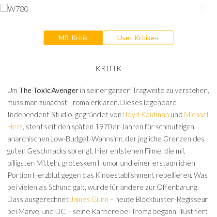
MB-Kritik
User-Kritiken
KRITIK
Um
The Toxic Avenger
in seiner ganzen Tragweite zu verstehen,
muss man zunächst Troma erklären. Dieses legendäre
Independent-Studio, gegründet von
Lloyd Kaufman
und
Michael
Herz
, steht seit den späten 1970er-Jahren für schmutzigen,
anarchischen Low-Budget-Wahnsinn, der jegliche Grenzen des
guten Geschmacks sprengt. Hier entstehen Filme, die mit
billigsten Mitteln, groteskem Humor und einer erstaunlichen
Portion Herzblut gegen das Kinoestablishment rebellieren. Was
bei vielen als Schund galt, wurde für andere zur Offenbarung.
Dass ausgerechnet
James Gunn
– heute Blockbuster-Regisseur
bei Marvel und DC – seine Karriere bei Troma begann, illustriert