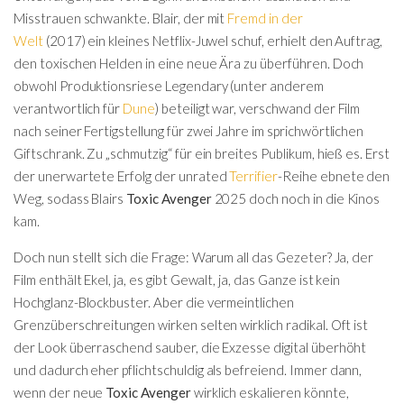
Misstrauen schwankte. Blair, der mit
Fremd in der
Welt
(2017) ein kleines Netflix-Juwel schuf, erhielt den Auftrag,
den toxischen Helden in eine neue Ära zu überführen. Doch
obwohl Produktionsriese Legendary (unter anderem
verantwortlich für
Dune
) beteiligt war, verschwand der Film
nach seiner Fertigstellung für zwei Jahre im sprichwörtlichen
Giftschrank. Zu „schmutzig“ für ein breites Publikum, hieß es. Erst
der unerwartete Erfolg der unrated
Terrifier
-Reihe ebnete den
Weg, sodass Blairs
Toxic Avenger
2025 doch noch in die Kinos
kam.
Doch nun stellt sich die Frage: Warum all das Gezeter? Ja, der
Film enthält Ekel, ja, es gibt Gewalt, ja, das Ganze ist kein
Hochglanz-Blockbuster. Aber die vermeintlichen
Grenzüberschreitungen wirken selten wirklich radikal. Oft ist
der Look überraschend sauber, die Exzesse digital überhöht
und dadurch eher pflichtschuldig als befreiend. Immer dann,
wenn der neue
Toxic Avenger
wirklich eskalieren könnte,