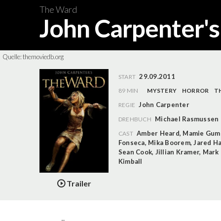
The Ward
John Carpenter'
Quelle:
themoviedb.org
29.09.2011
START
89 MIN
MYSTERY
HORROR
T
John Carpenter
REGIE
Michael Rasmussen
DREHBUCH
Amber Heard
,
Mamie Gum
CAST
Fonseca
,
Mika Boorem
,
Jared Ha
Sean Cook
,
Jillian Kramer
,
Mark 
Kimball
Trailer