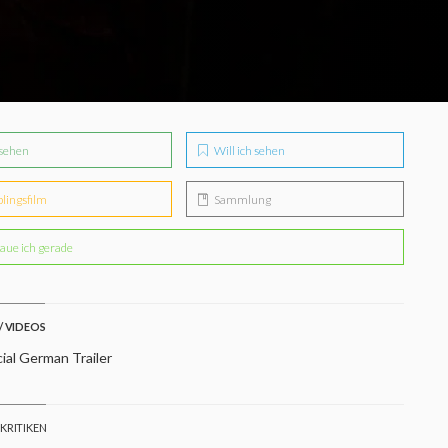
sehen
Will ich sehen
blingsfilm
Sammlung
aue ich gerade
/ VIDEOS
ial German Trailer
 KRITIKEN