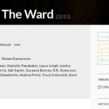
s The Ward
(2010)
Ge
HRILLER
USA
Lie
Shawn Rasmussen
Sch
mer
,
Danielle Panabaker
,
Laura-Leigh
,
Lyndsy
rris
,
Sali Sayler
,
Susanna Burney
,
D.R. Anderson
,
Chamberlin
,
Andrea Petty
,
Tracy Schornick
,
Kent
TRAILER 
Offic
WEITERE