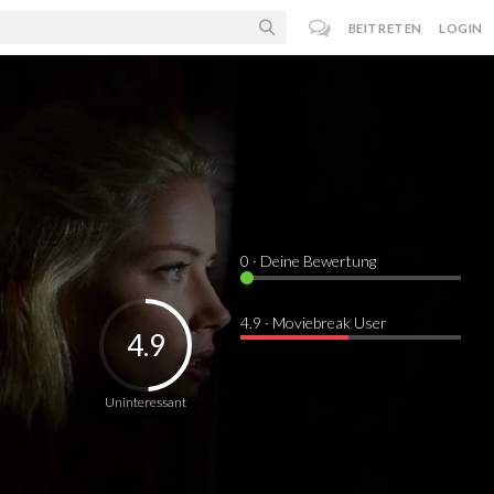
BEITRETEN
LOGIN
0
· Deine Bewertung
4.9 · Moviebreak User
4.9
Uninteressant