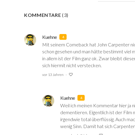
KOMMENTARE
(
3
)
Kuehne
4
Mit seinem Comeback hat John Carpenter nicht
schon gesehen und man hätte bestimmt viel m
in allem ist der Film ganz ok. Zwar bleibt die
sich hiermit nicht verstecken.
vor 13 Jahren
Kuehne
4
Weil ich meinen Kommentar hier ja n
dementieren. Eigentlich ist der Film n
irgendwie total überflüssig. Auch mac
wenig Sinn. Damit hat sich Carpenter