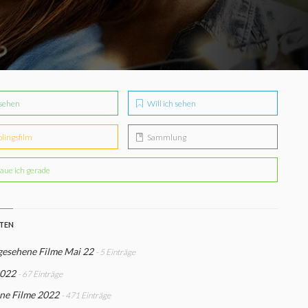
sehen
Will ich sehen
blingsfilm
Sammlung
aue ich gerade
STEN
gesehene Filme Mai 22
- 5 Einträge
2022
- 67 Einträge
ne Filme 2022
- 471 Einträge