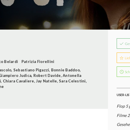
Ge
Lie
o Belardi
Patrizia Fiorellini
ascolo
,
Sebastiano Pigazzi
,
Bonnie Baddoo
,
Sch
Giampiero Judica
,
Robert Davide
,
Antonella
i
,
Chiara Cavaliere
,
Jay Natelle
,
Sara Celestini
,
ne
USER-LI
Flop 5 
Filme 
Gesehe