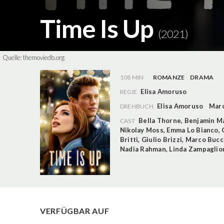
Time Is Up
(2021)
Quelle:
themoviedb.org
108 MIN
ROMANZE
DRAMA
Elisa Amoruso
REGIE
Elisa Amoruso
Marc
DREHBUCH
Bella Thorne
,
Benjamin M
CAST
Nikolay Moss
,
Emma Lo Bianco
,
Britti
,
Giulio Brizzi
,
Marco Bucc
Nadia Rahman
,
Linda Zampaglio
VERFÜGBAR AUF