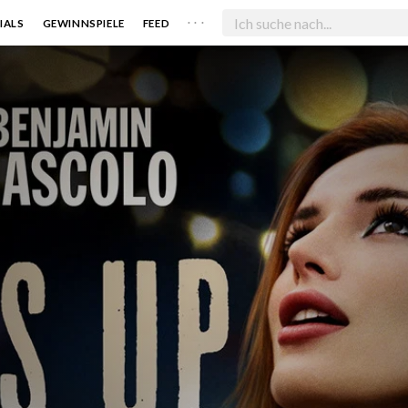
. . .
IALS
GEWINNSPIELE
FEED