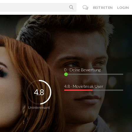
BEITRETEN
LOGIN
0
· Deine Bewertung
4.8 · Moviebreak User
4.8
Uninteressant