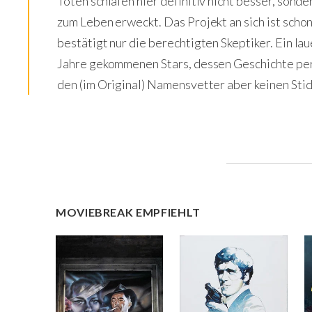
Toten schlafen hier definitiv nicht besser, son
zum Leben erweckt. Das Projekt an sich ist sch
bestätigt nur die berechtigten Skeptiker. Ein la
Jahre gekommenen Stars, dessen Geschichte per
den (im Original) Namensvetter aber keinen Stich
MOVIEBREAK EMPFIEHLT