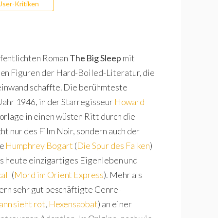
User-Kritiken
ffentlichten Roman
The Big Sleep
mit
en Figuren der Hard-Boiled-Literatur, die
Leinwand schaffte. Die berühmteste
Jahr 1946, in der Starregisseur
Howard
orlage in einen wüsten Ritt durch die
ht nur des Film Noir, sondern auch der
te
Humphrey Bogart
(
Die Spur des Falken
)
bis heute einzigartiges Eigenleben und
all
(
Mord im Orient Express
). Mehr als
0ern sehr gut beschäftigte Genre-
nn sieht rot
,
Hexensabbat
) an einer