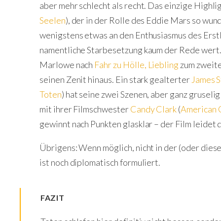
aber mehr schlecht als recht. Das einzige Highlig
Seelen
), der in der Rolle des Eddie Mars so wun
wenigstens etwas an den Enthusiasmus des Erstli
namentliche Starbesetzung kaum der Rede wert
Marlowe nach
Fahr zu Hölle, Liebling
zum zweite
seinen Zenit hinaus. Ein stark gealterter
James 
Toten
) hat seine zwei Szenen, aber ganz gruselig
mit ihrer Filmschwester
Candy Clark
(
American G
gewinnt nach Punkten glasklar – der Film leidet 
Übrigens: Wenn möglich, nicht in der (oder dies
ist noch diplomatisch formuliert.
FAZIT