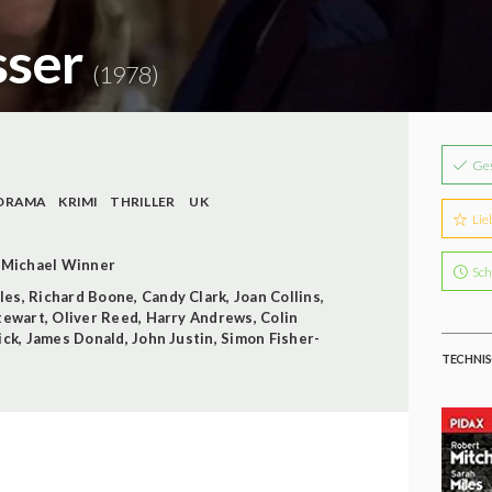
sser
(1978)
Ge
DRAMA
KRIMI
THRILLER
UK
Lie
Michael Winner
Sch
les
,
Richard Boone
,
Candy Clark
,
Joan Collins
,
tewart
,
Oliver Reed
,
Harry Andrews
,
Colin
ick
,
James Donald
,
John Justin
,
Simon Fisher-
TECHNIS