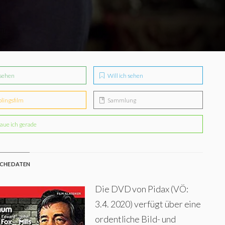
sehen
Will ich sehen
blingsfilm
Sammlung
aue ich gerade
CHE DATEN
Die DVD von Pidax (VÖ:
3.4. 2020) verfügt über eine
ordentliche Bild- und