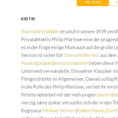
MB-Kritik
KRITIK
Raymond Chandler
erschuf in seinem 1939 verö
Privatdetektiv Philip Marlowe eine der prägend
es in der Folge einige Male auch auf die große 
Version ist sicherlich
Tote schlafen fest
aus dem 
Hawks
(
Leoparden küsst man nicht
) eben diese V
Unterwelt verwandelte. Ein wahrer Klassiker nic
Filmgeschichte im Allgemeinen. Damals schlüpf
in die Rolle des Philip Marlowe, verlieh ihr ein 
flirtete nebenbei mit der noch jungen
Lauren Bac
vierzig Jahre später versuchte sich der in den 7
Regisseur
Michael Winner
(
Kalter Hauch
,
Ein Ma