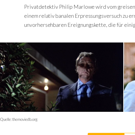
Privatdetektiv Philip Marlowe wird vom greisen
einem relativ banalen Erpressungsversuch zu erm
unvorhersehbaren Ereignungskette, die für einig
Quelle:
themoviedb.org