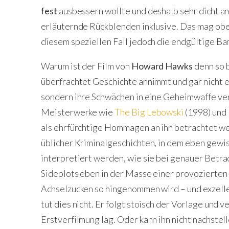
fest
ausbessern wollte und deshalb sehr dicht an 
erläuternde Rückblenden inklusive. Das mag oberf
diesem speziellen Fall jedoch die endgültige Ba
Warum ist der Film von
Howard Hawks
denn so b
überfrachtet Geschichte annimmt und gar nicht er
sondern ihre Schwächen in eine Geheimwaffe ve
Meisterwerke wie
The Big Lebowski
(1998) und
als ehrfürchtige Hommagen an ihn betrachtet we
üblicher Kriminalgeschichten, in dem eben gewiss
interpretiert werden, wie sie bei genauer Betrac
Sideplots eben in der Masse einer provozierten
Achselzucken so hingenommen wird – und exzell
tut dies nicht. Er folgt stoisch der Vorlage und 
Erstverfilmung lag. Oder kann ihn nicht nachstell