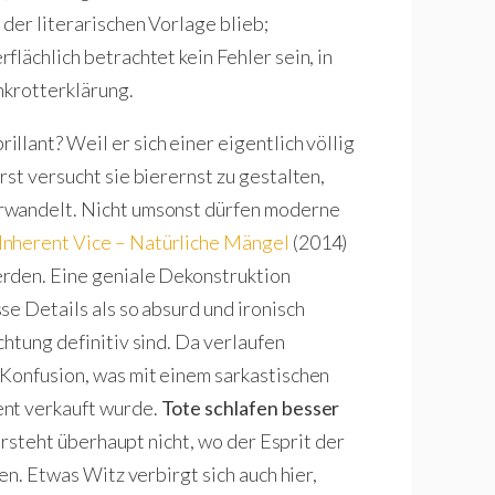
der literarischen Vorlage blieb;
lächlich betrachtet kein Fehler sein, in
nkrotterklärung.
rillant? Weil er sich einer eigentlich völlig
st versucht sie bierernst zu gestalten,
rwandelt. Nicht umsonst dürfen moderne
Inherent Vice – Natürliche Mängel
(2014)
rden. Eine geniale Dekonstruktion
e Details als so absurd und ironisch
htung definitiv sind. Da verlaufen
 Konfusion, was mit einem sarkastischen
ent verkauft wurde.
Tote schlafen besser
versteht überhaupt nicht, wo der Esprit der
en. Etwas Witz verbirgt sich auch hier,