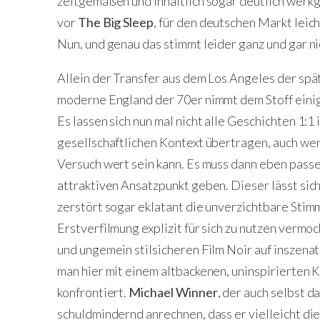
zeitgemäßen und inhaltlich sogar deutlich werk
vor
The Big Sleep
, für den deutschen Markt leic
Nun, und genau das stimmt leider ganz und gar n
Allein der Transfer aus dem Los Angeles der spä
moderne England der 70er nimmt dem Stoff einig
Es lassen sich nun mal nicht alle Geschichten 1:1
gesellschaftlichen Kontext übertragen, auch wen
Versuch wert sein kann. Es muss dann eben pas
attraktiven Ansatzpunkt geben. Dieser lässt sich 
zerstört sogar eklatant die unverzichtbare Stim
Erstverfilmung explizit für sich zu nutzen vermoc
und ungemein stilsicheren Film Noir auf inszena
man hier mit einem altbackenen, uninspirierten
konfrontiert.
Michael Winner
, der auch selbst d
schuldmindernd anrechnen, dass er vielleicht di