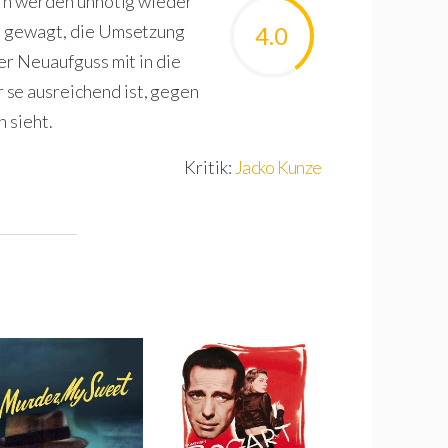
dern werden unnötig wieder
on gewagt, die Umsetzung
4.0
uer Neuaufguss mit in die
 se ausreichend ist, gegen
 sieht.
Kritik:
Jacko Kunze