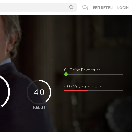
BEITRETEN
LOGIN
0
· Deine Bewertung
4.0 · Moviebreak User
4.0
Schlecht