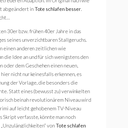
getreueren Adaption. Im Original nach wie
ht abgeändert in
Tote schlafen besser
.
icht…
ten 30er bzw. frühen 40er Jahre in das
es seines unverzichtbaren Stallgeruchs.
 in einen anderen zeitlichen wie
n die Idee an und für sich wenigstens den
sen oder dem Geschehen einen neuen,
hier nicht nur keinesfalls erkennen, es
mung der Vorlage, die besonders die
hte. Statt eines (bewusst zu) verwinkelten
torisch beinah revolutionärem Niveau wird
 Krimi auf leicht gehobenem TV-Niveau
as Skript verfasste, könnte man noch
e „Unzulänglichkeiten“ von
Tote schlafen