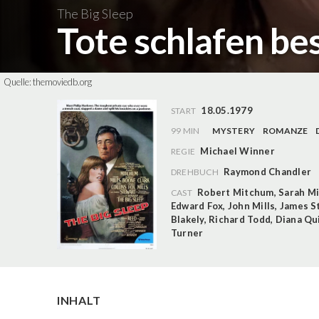
The Big Sleep
Tote schlafen be
Quelle:
themoviedb.org
18.05.1979
START
99 MIN
MYSTERY
ROMANZE
Michael Winner
REGIE
Raymond Chandler
DREHBUCH
Robert Mitchum
,
Sarah Mi
CAST
Edward Fox
,
John Mills
,
James S
Blakely
,
Richard Todd
,
Diana Qu
Turner
INHALT