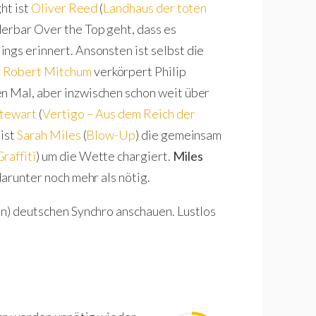
ht ist
Oliver Reed
(
Landhaus der toten
derbar Over the Top geht, dass es
ngs erinnert. Ansonsten ist selbst die
.
Robert Mitchum
verkörpert Philip
n Mal, aber inzwischen schon weit über
Stewart
(
Vertigo – Aus dem Reich der
 ist
Sarah Miles
(
Blow-Up
) die gemeinsam
raffiti
) um die Wette chargiert.
Miles
darunter noch mehr als nötig.
en) deutschen Synchro anschauen. Lustlos