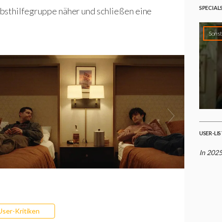
SPECIAL
bsthilfegruppe näher und schließen eine
Sonst
USER-LI
In 2025
User-Kritiken