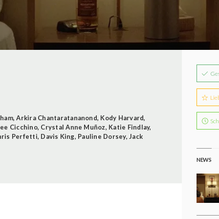
Ge
Lie
aham
,
Arkira Chantaratananond
,
Kody Harvard
,
Sch
ee Cicchino
,
Crystal Anne Muñoz
,
Katie Findlay
,
ris Perfetti
,
Davis King
,
Pauline Dorsey
,
Jack
NEWS