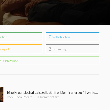
sehen
Will ich sehen
blingsfilm
Sammlung
aue ich gerade
Eine Freundschaft als Selbsthilfe: Der Trailer zu "Twinless" offenbart einen Kritikerliebling des Jahres
Von OnealRedux
0 Kommentare