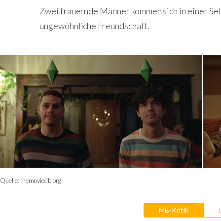
Zwei trauernde Männer kommen sich in einer Sel
ungewöhnliche Freundschaft.
Quelle:
themoviedb.org
MB-Kritik