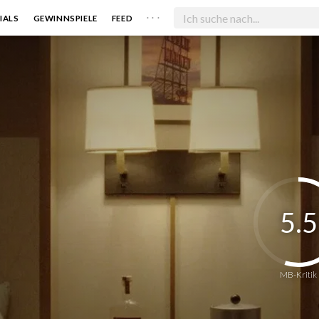
. . .
IALS
GEWINNSPIELE
FEED
5.5
MB-Kritik