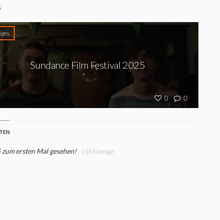
S
iges
Sundance Film Festival 2025
0
0
STEN
 zum ersten Mal gesehen!
- 158 Einträge