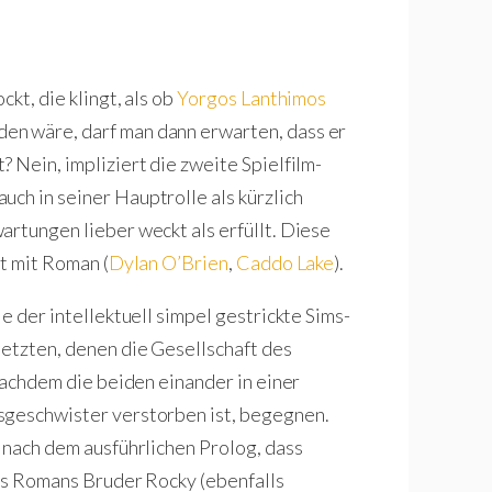
kt, die klingt, als ob
Yorgos Lanthimos
en wäre, darf man dann erwarten, dass er
 Nein, impliziert die zweite Spielfilm-
 auch in seiner Hauptrolle als kürzlich
artungen lieber weckt als erfüllt. Diese
ft mit Roman (
Dylan O’Brien
,
Caddo Lake
).
e der intellektuell simpel gestrickte Sims-
etzten, denen die Gesellschaft des
 nachdem die beiden einander in einer
sgeschwister verstorben ist, begegnen.
 nach dem ausführlichen Prolog, dass
nis Romans Bruder Rocky (ebenfalls