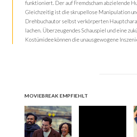
funktioniert. Der auf Fremdscham abzielende H
Gleichzeitig ist die skrupellose Manipulation u
Drehbuchautor selbst verkörperten Hauptchara
lachen. Überzeugendes Schauspiel und eine zukü
Kostümidee können die unausgewogene Inszenie
MOVIEBREAK EMPFIEHLT