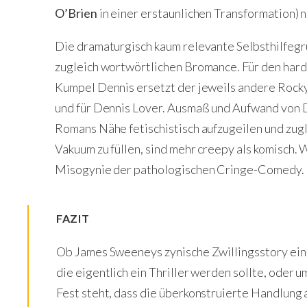
O’Brien
in einer erstaunlichen Transformation) n
Die dramaturgisch kaum relevante Selbsthilfegrup
zugleich wortwörtlichen Bromance. Für den har
Kumpel Dennis ersetzt der jeweils andere Rocky
und für Dennis Lover. Ausmaß und Aufwand von D
Romans Nähe fetischistisch aufzugeilen und zug
Vakuum zu füllen, sind mehr creepy als komisch.
Misogynie der pathologischen Cringe-Comedy.
FAZIT
Ob James Sweeneys zynische Zwillingsstory ein
die eigentlich ein Thriller werden sollte, oder um
Fest steht, dass die überkonstruierte Handlung a