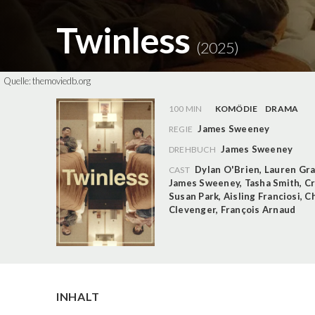
Twinless
(2025)
Quelle:
themoviedb.org
100 MIN
KOMÖDIE
DRAMA
James Sweeney
REGIE
James Sweeney
DREHBUCH
Dylan O'Brien
,
Lauren Gr
CAST
James Sweeney
,
Tasha Smith
,
Cr
Susan Park
,
Aisling Franciosi
,
Ch
Clevenger
,
François Arnaud
INHALT