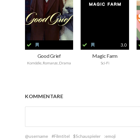
3.0
Good Grief
Magic Farm
Komödie, Romanze, Drama
Sci-Fi
KOMMENTARE
@username
#Filmtitel
$Schauspieler
:emoji