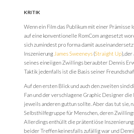
KRITIK
Wenn ein Film das Publikum mit einer Prämisse loc
auf eine konventionelle RomCom angesetzt word
sich zumindest pro forma damit auseinandersetzt?
Inszenierung
James Sweeneys
(
Straight Up
),der
seines eineiigen Zwillings beraubter Dennis Erw
Taktik jedenfalls ist die Basis seiner Freundscha
Auf den ersten Blick und auch den zweiten sind di
Fan und der verschlagene Graphic Designer die l
jeweils anderen guttun sollte. Aber das tut sie,
Selbsthilfegruppe für Menschen, deren Zwilling
Allerdings enthüllt die prätentiöse Inszenierung
beider Treffen keinesfalls zufällig war und Den