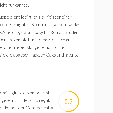
icht nur kannte.
pe dient lediglich als Initiator einer
dcore-straighten Roman und seinen twinky
. Allerdings war Rocky für Roman Bruder
ennis Komplott mit dem Ziel, sich an
leich ein lebenslanges emotionales
 Wie die abgeschmackten Gags und latente
e missglückte Komödie ist,
gekehrt, ist letztlich egal.
5.5
ls keines der Genres richtig