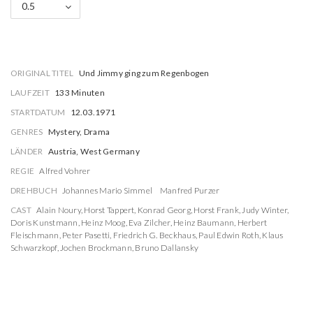
0.5
ORIGINAL TITEL
Und Jimmy ging zum Regenbogen
LAUFZEIT
133 Minuten
STARTDATUM
12.03.1971
GENRES
Mystery, Drama
LÄNDER
Austria, West Germany
REGIE
Alfred Vohrer
DREHBUCH
Johannes Mario Simmel
Manfred Purzer
CAST
Alain Noury
,
Horst Tappert
,
Konrad Georg
,
Horst Frank
,
Judy Winter
,
Doris Kunstmann
,
Heinz Moog
,
Eva Zilcher
,
Heinz Baumann
,
Herbert
Fleischmann
,
Peter Pasetti
,
Friedrich G. Beckhaus
,
Paul Edwin Roth
,
Klaus
Schwarzkopf
,
Jochen Brockmann
,
Bruno Dallansky