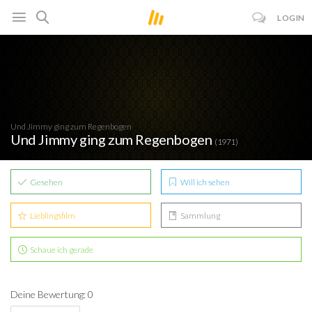
LOGIN
Und Jimmy ging zum Regenbogen
Und Jimmy ging zum Regenbogen
(1971)
Gesehen
Will ich sehen
Lieblingsfilm
Sammlung
Schaue ich gerade
Deine Bewertung: 0