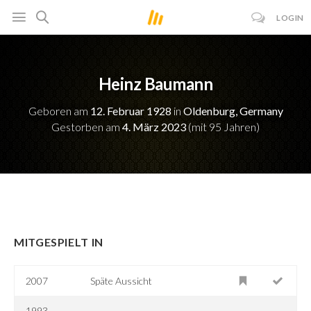
LOGIN
Heinz Baumann
Geboren am
12. Februar 1928
in
Oldenburg, Germany
Gestorben am
4. März 2023
(mit 95 Jahren)
MITGESPIELT IN
2007
Späte Aussicht
1993-