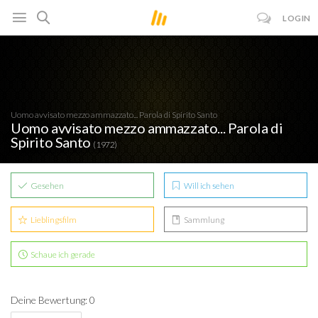
LOGIN
Uomo avvisato mezzo ammazzato... Parola di Spirito Santo
Uomo avvisato mezzo ammazzato... Parola di
Spirito Santo
(1972)
Gesehen
Will ich sehen
Lieblingsfilm
Sammlung
Schaue ich gerade
Deine Bewertung: 0