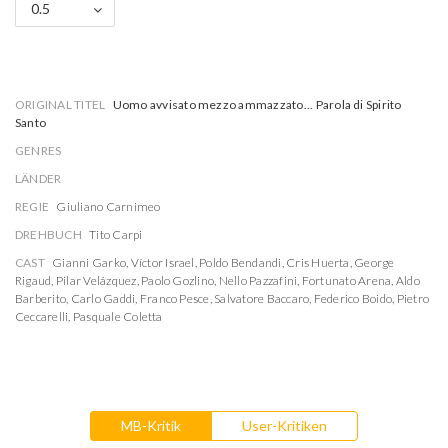
0.5
ORIGINAL TITEL
Uomo avvisato mezzo ammazzato... Parola di Spirito
Santo
GENRES
LÄNDER
REGIE
Giuliano Carnimeo
DREHBUCH
Tito Carpi
CAST
Gianni Garko
,
Víctor Israel
,
Poldo Bendandi
,
Cris Huerta
,
George
Rigaud
,
Pilar Velázquez
,
Paolo Gozlino
,
Nello Pazzafini
,
Fortunato Arena
,
Aldo
Barberito
,
Carlo Gaddi
,
Franco Pesce
,
Salvatore Baccaro
,
Federico Boido
,
Pietro
Ceccarelli
,
Pasquale Coletta
MB-Kritik
User-Kritiken