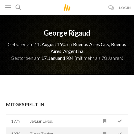
LOGIN
George Rigaud
Geboren am
11. August 1905
in
Buenos Aires City, Buenos
Aires, Argentina
Gestorben am
17. Januar 1984
(mit mehr als 78 Jahren)
MITGESPIELT IN
1979
Jaguar Lives!
1979
Timm Thaler