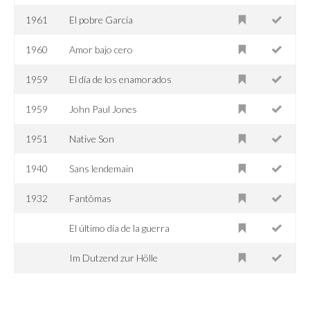
1961
El pobre García
1960
Amor bajo cero
1959
El día de los enamorados
1959
John Paul Jones
1951
Native Son
1940
Sans lendemain
1932
Fantômas
El último día de la guerra
Im Dutzend zur Hölle