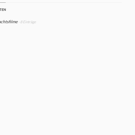
STEN
chtsfilme
- 8 Einträge