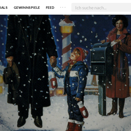
. . .
IALS
GEWINNSPIELE
FEED