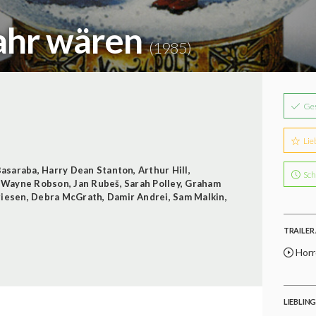
ahr wären
(1985)
Ge
Lie
Basaraba
,
Harry Dean Stanton
,
Arthur Hill
,
Sch
,
Wayne Robson
,
Jan Rubeš
,
Sarah Polley
,
Graham
riesen
,
Debra McGrath
,
Damir Andrei
,
Sam Malkin
,
TRAILER 
Horro
LIEBLIN