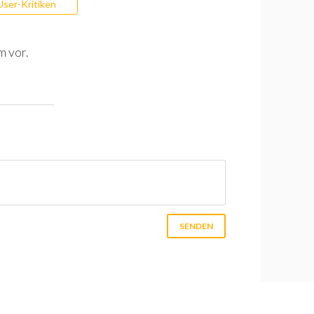
User-Kritiken
m vor.