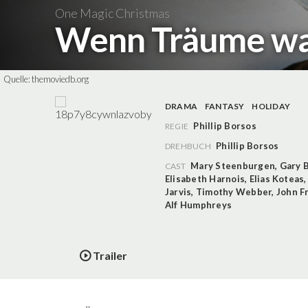
One Magic Christmas
Wenn Träume w
Quelle:
themoviedb.org
DRAMA
FANTASY
HOLIDAY
Phillip Borsos
REGIE
Phillip Borsos
DREHBUCH
Mary Steenburgen
,
Gary 
CAST
Elisabeth Harnois
,
Elias Koteas
Jarvis
,
Timothy Webber
,
John F
Alf Humphreys
Trailer