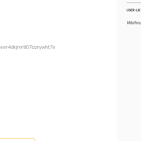
USER-LI
Weihna