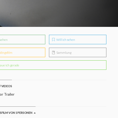
sehen
Will ich sehen
blingsfilm
Sammlung
aue ich gerade
/ VIDEOS
r Trailer
GSFILM VON 1 PERSONEN