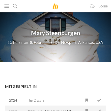
LOGIN
Mary Steenburgen
Geboren am
8. Februar 1953
in
Newport, Arkansas, USA
MITGESPIELT IN
2024
The Oscars
2023
Book Club - Ein neues Kapitel