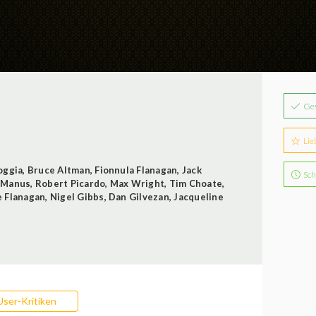
Ge
Lie
oggia
,
Bruce Altman
,
Fionnula Flanagan
,
Jack
Sch
cManus
,
Robert Picardo
,
Max Wright
,
Tim Choate
,
 Flanagan
,
Nigel Gibbs
,
Dan Gilvezan
,
Jacqueline
User-Kritiken