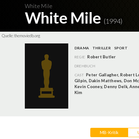
White Mile
White Mile
(1994)
Quelle:
themoviedb.org
DRAMA
THRILLER
SPORT
Robert Butler
REGIE
DREHBUCH
Peter Gallagher
,
Robert L
CAST
Gilpin
,
Dakin Matthews
,
Don M
Kevin Cooney
,
Denny Delk
,
Anne
Kim
MB-Kritik