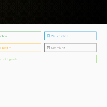
sehen
Will ich sehen
blingsfilm
Sammlung
aue ich gerade