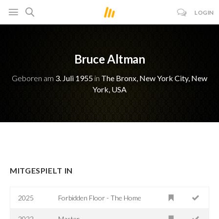
LOGIN
Bruce Altman
Geboren am
3. Juli 1955
in
The Bronx, New York City, New
York, USA
MITGESPIELT IN
2025
Forbidden Floor - The Home
2022
Master