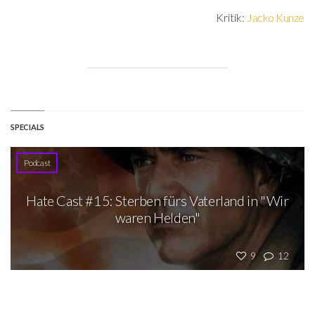
Kritik:
Jacko Kunze
SPECIALS
Podcast
Hate Cast #15: Sterben fürs Vaterland in "Wir
waren Helden"
9
12