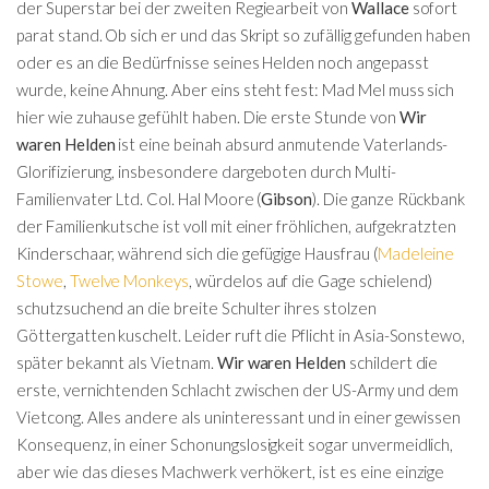
der Superstar bei der zweiten Regiearbeit von
Wallace
sofort
parat stand. Ob sich er und das Skript so zufällig gefunden haben
oder es an die Bedürfnisse seines Helden noch angepasst
wurde, keine Ahnung. Aber eins steht fest: Mad Mel muss sich
hier wie zuhause gefühlt haben. Die erste Stunde von
Wir
waren Helden
ist eine beinah absurd anmutende Vaterlands-
Glorifizierung, insbesondere dargeboten durch Multi-
Familienvater Ltd. Col. Hal Moore (
Gibson
). Die ganze Rückbank
der Familienkutsche ist voll mit einer fröhlichen, aufgekratzten
Kinderschaar, während sich die gefügige Hausfrau (
Madeleine
Stowe
,
Twelve Monkeys
, würdelos auf die Gage schielend)
schutzsuchend an die breite Schulter ihres stolzen
Göttergatten kuschelt. Leider ruft die Pflicht in Asia-Sonstewo,
später bekannt als Vietnam.
Wir waren Helden
schildert die
erste, vernichtenden Schlacht zwischen der US-Army und dem
Vietcong. Alles andere als uninteressant und in einer gewissen
Konsequenz, in einer Schonungslosigkeit sogar unvermeidlich,
aber wie das dieses Machwerk verhökert, ist es eine einzige