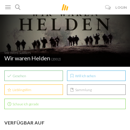
LOGIN
We Were Soldiers
Wir waren Helden
(2002)
Gesehen
Will ich sehen
Lieblingsfilm
Sammlung
Schaue ich gerade
VERFÜGBAR AUF