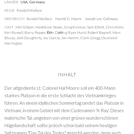
LÄNDER
USA, Germany
REGIE
Randall Wallace
DREHBUCH
Randall Wallace
Harold G. Moore
Joseph Lee Galloway
CAST
Mel Gibson
,
Madeleine Stowe
,
Greg Kinnear
,
Sam Elliott
,
Chris Klein
,
Keri Russell
,
Barry Pepper
,
Đơn Dương
,
Ryan Hurst
,
Robert Bagnell
,
Marc
Blucas
,
Josh Daugherty
,
Jsu Garcia
,
Jon Hamm
,
Clark Gregg
,
Desmond
Harrington
INHALT
Der altgediente Lt. Colonel Hal Moore soll ein 400-Mann
starkes Platoon in die erste Schlacht des Vietnamkrieges
führen. An einem idyllischen Sommertag landet das Platoon in
Vietnam, in einem Gebiet mit dem Codenamen 'X-Ray'. Dieses
malerische Tal, umgeben von einer grünen wunderschönen
Hügellandschaft sollte jedoch schon bald seinem heutigen
Spitznamen "Das Tal des Todes" gerecht werden, denn auch