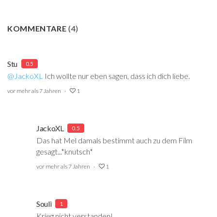
KOMMENTARE
(
4
)
Stu
0.5
@JackoXL
‍ Ich wollte nur eben sagen, dass ich dich liebe.
vor mehr als 7 Jahren
1
JackoXL
0.5
Das hat Mel damals bestimmt auch zu dem Film
gesagt...*knutsch*
vor mehr als 7 Jahren
1
Souli
1
Krieg nicht verstanden!