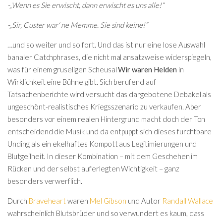
-„Wenn es Sie erwischt, dann erwischt es uns alle!“
-„Sir, Custer war‘ ne Memme. Sie sind keine!“
…und so weiter und so fort. Und das ist nur eine lose Auswahl
banaler Catchphrases, die nicht mal ansatzweise widerspiegeln,
was für einem gruseligen Scheusal
Wir waren Helden
in
Wirklichkeit eine Bühne gibt. Sich berufend auf
Tatsachenberichte wird versucht das dargebotene Debakel als
ungeschönt-realistisches Kriegsszenario zu verkaufen. Aber
besonders vor einem realen Hintergrund macht doch der Ton
entscheidend die Musik und da entpuppt sich dieses furchtbare
Unding als ein ekelhaftes Kompott aus Legitimierungen und
Blutgeilheit. In dieser Kombination – mit dem Geschehen im
Rücken und der selbst auferlegten Wichtigkeit – ganz
besonders verwerflich.
Durch
Braveheart
waren
Mel Gibson
und Autor
Randall Wallace
wahrscheinlich Blutsbrüder und so verwundert es kaum, dass