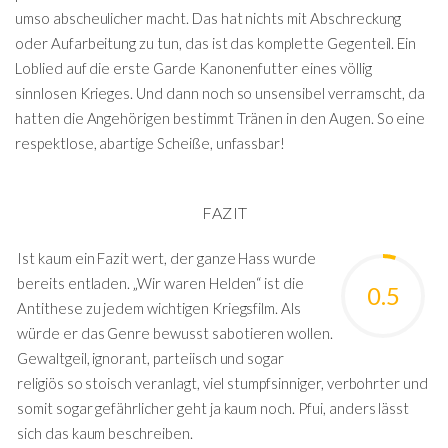
umso abscheulicher macht. Das hat nichts mit Abschreckung
oder Aufarbeitung zu tun, das ist das komplette Gegenteil. Ein
Loblied auf die erste Garde Kanonenfutter eines völlig
sinnlosen Krieges. Und dann noch so unsensibel verramscht, da
hatten die Angehörigen bestimmt Tränen in den Augen. So eine
respektlose, abartige Scheiße, unfassbar!
FAZIT
Ist kaum ein Fazit wert, der ganze Hass wurde
bereits entladen. „Wir waren Helden“ ist die
0.5
Antithese zu jedem wichtigen Kriegsfilm. Als
würde er das Genre bewusst sabotieren wollen.
Gewaltgeil, ignorant, parteiisch und sogar
religiös so stoisch veranlagt, viel stumpfsinniger, verbohrter und
somit sogar gefährlicher geht ja kaum noch. Pfui, anders lässt
sich das kaum beschreiben.