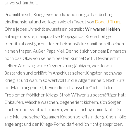
Unverschämtheit.
Pro-militärisch, Kriegs-verherrlichend und gottesfürchtig;
eindimensional und verlogen wie ein Tweet von
Donald Trump
:
Ohne jedes Unrechtbewusstsein betreibt
Wir waren Helden
anfangs übelste, manipulative Propaganda. Kreiert billige
Identifikationsfiguren, deren Leichensäcke damit bereits einen
Namen tragen. Außer Papa Mel. Der holt sich vor dem Einmarsch
noch das Okay von seinem besten Kumpel Gott. Deklariert im
selben Atemzug seine Gegner zu ungläubigen, wertlosen
Bastarden und erklärt im Anschluss seiner Jüngsten noch, was
Krieg ist und warum so wertvoll für die Allgemeinheit. Noch kurz
bei Mama angebuckt, bevor die sich ausschließlich mit den
Problemen fröhlicher Kriegs-Stroh-Witwen zu beschäftigen hat:
Einkaufen, Wäsche waschen, degeneriert kichern, sich Sorgen
machen und eventuell trauern, wenn es richtig dumm läuft. Da
sind Mel und seine fügsamen Knaben bereits in der grünen Hölle
angelangt und der Kriegs-Porno darf endlich richtig abspritzen.