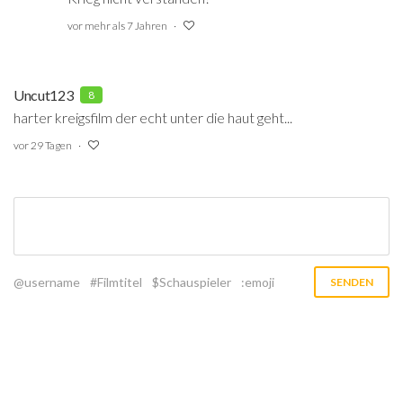
vor mehr als 7 Jahren
Uncut123
8
harter kreigsfilm der echt unter die haut geht...
vor 29 Tagen
@username
#Filmtitel
$Schauspieler
:emoji