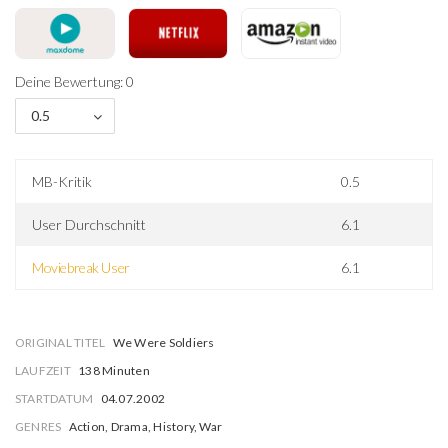
Deine Bewertung: 0
0.5
MB-Kritik
0.5
User Durchschnitt
6.1
Moviebreak User
6.1
ORIGINAL TITEL
We Were Soldiers
LAUFZEIT
138 Minuten
STARTDATUM
04.07.2002
GENRES
Action, Drama, History, War