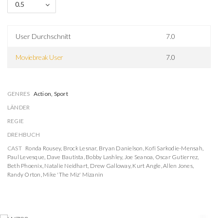
0.5
User Durchschnitt
7.0
Moviebreak User
7.0
GENRES
Action, Sport
LÄNDER
REGIE
DREHBUCH
CAST
Ronda Rousey
,
Brock Lesnar
,
Bryan Danielson
,
Kofi Sarkodie-Mensah
,
Paul Levesque
,
Dave Bautista
,
Bobby Lashley
,
Joe Seanoa
,
Oscar Gutierrez
,
Beth Phoenix
,
Natalie Neidhart
,
Drew Galloway
,
Kurt Angle
,
Allen Jones
,
Randy Orton
,
Mike 'The Miz' Mizanin