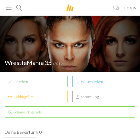
LOGIN
WrestleMania 35
(2019)
Gesehen
Will ich sehen
Lieblingsfilm
Sammlung
Schaue ich gerade
Deine Bewertung: 0