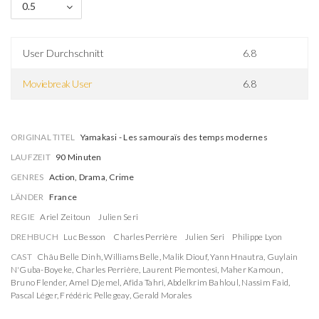
0.5
User Durchschnitt
6.8
Moviebreak User
6.8
ORIGINAL TITEL
Yamakasi - Les samouraïs des temps modernes
LAUFZEIT
90 Minuten
GENRES
Action, Drama, Crime
LÄNDER
France
REGIE
Ariel Zeitoun
Julien Seri
DREHBUCH
Luc Besson
Charles Perrière
Julien Seri
Philippe Lyon
CAST
Châu Belle Dinh
,
Williams Belle
,
Malik Diouf
,
Yann Hnautra
,
Guylain
N'Guba-Boyeke
,
Charles Perrière
,
Laurent Piemontesi
,
Maher Kamoun
,
Bruno Flender
,
Amel Djemel
,
Afida Tahri
,
Abdelkrim Bahloul
,
Nassim Faid
,
Pascal Léger
,
Frédéric Pellegeay
,
Gerald Morales