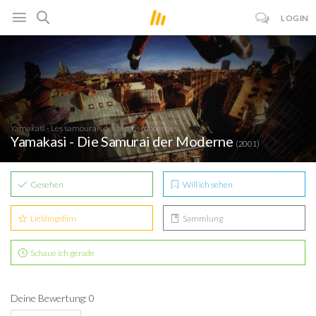
LOGIN
Yamakasi - Les samouraïs des temps modernes
Yamakasi - Die Samurai der Moderne
(2001)
Gesehen
Will ich sehen
Lieblingsfilm
Sammlung
Schaue ich gerade
Deine Bewertung: 0