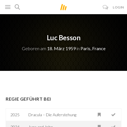
LOGIN
Luc Besson
Geboren am
18. März 1959
in
Paris, France
REGIE GEFÜHRT BEI
2025
Dracula – Die Auferstehung
2024
June and John