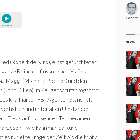
Connor
NEWS
red (Robert de Niro), einst gefürchteter
 ganze Reihe einflussreicher Mafiosi
rau Maggi (Michelle Pfeiffer) und den
en (John D‘Leo) im Zeugenschutzprogramm
es knallharten FBI-Agenten Stansfield
 zu verhalten und unter allen Umständen
 denn Freds aufbrausendes Temperament
Franzosen – wie kann man da Ruhe
t es nur eine Frage der Zeit bis die Mafia