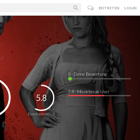
BEITRETEN
LOGIN
0
· Deine Bewertung
5.8 · Moviebreak User
5.8
Durchschnittlich