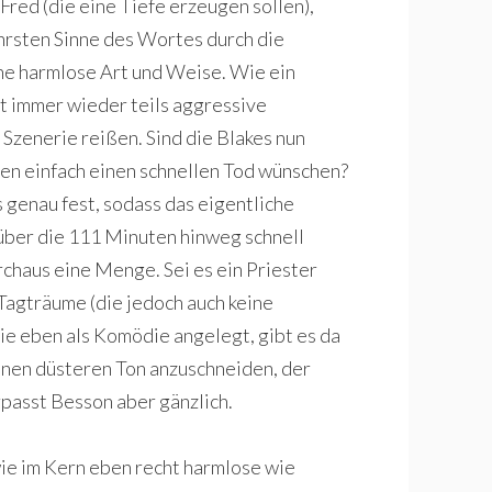
red (die eine Tiefe erzeugen sollen),
hrsten Sinne des Wortes durch die
ne harmlose Art und Weise. Wie ein
it immer wieder teils aggressive
Szenerie reißen. Sind die Blakes nun
nen einfach einen schnellen Tod wünschen?
s genau fest, sodass das eigentliche
 über die 111 Minuten hinweg schnell
rchaus eine Menge. Sei es ein Priester
Tagträume (die jedoch auch keine
ie eben als Komödie angelegt, gibt es da
inen düsteren Ton anzuschneiden, der
rpasst Besson aber gänzlich.
 wie im Kern eben recht harmlose wie