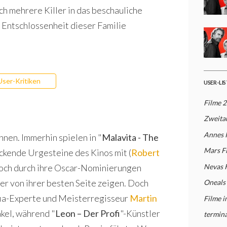
ch mehrere Killer in das beschauliche
r Entschlossenheit dieser Familie
User-Kritiken
USER-LI
Filme 
Zweita
Annes 
nen. Immerhin spielen in "
Malavita - The
Mars F
uckende Urgesteine des Kinos mit (
Robert
 noch durch ihre Oscar-Nominierungen
Nevas 
der von ihrer besten Seite zeigen. Doch
Oneals
fia-Experte und Meisterregisseur
Martin
Filme i
akel, während "
Leon – Der Profi
"-Künstler
termina