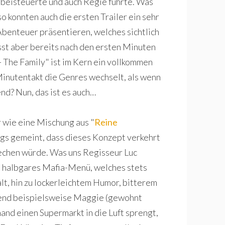
beisteuerte und auch Regie führte. Was
 konnten auch die ersten Trailer ein sehr
benteuer präsentieren, welches sichtlich
sst aber bereits nach den ersten Minuten
 The Family" ist im Kern ein vollkommen
inutentakt die Genres wechselt, als wenn
nd? Nun, das ist es auch…
 wie eine Mischung aus "
Reine
egs gemeint, dass dieses Konzept verkehrt
echen würde. Was uns Regisseur Luc
 zu halbgares Mafia-Menü, welches stets
t, hin zu lockerleichtem Humor, bitterem
end beispielsweise Maggie (gewohnt
hand einen Supermarkt in die Luft sprengt,