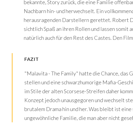
bekannte, Story zurück, die eine Familie offenb
Nachbarn hin- und herwechselt. Ein vollkommend
herausragenden Darstellern gerettet. Robert 
sichtlich Spaß an ihren Rollen und lassen somit a
natürlich auch für den Rest des Castes. Den Fil
FAZIT
"Malavita - The Family" hatte die Chance, das 
stellen und eine schwarzhumorige Mafia-Geschi
im Stile der alten Scorsese-Streifen daher kommt
Konzept jedoch unausgegoren und wechselt ste
brutalem Drama hin und her. Was bleibt ist eine
ungewöhnliche Familie, die man aber nicht ges