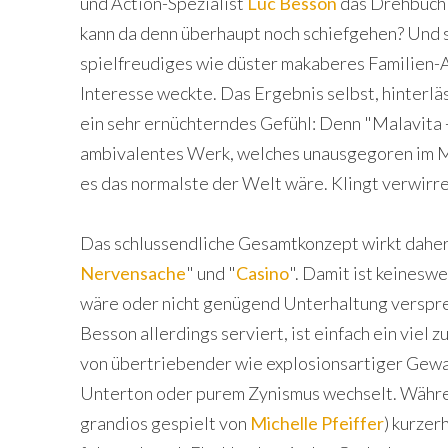
und Action-Spezialist
Luc Besson
das Drehbuch 
kann da denn überhaupt noch schiefgehen? Und so
spielfreudiges wie düster makaberes Familien-A
Interesse weckte. Das Ergebnis selbst, hinterlä
ein sehr ernüchterndes Gefühl: Denn "Malavita -
ambivalentes Werk, welches unausgegoren im M
es das normalste der Welt wäre. Klingt verwirre
Das schlussendliche Gesamtkonzept wirkt daher
Nervensache
" und "
Casino
". Damit ist keinesw
wäre oder nicht genügend Unterhaltung verspr
Besson allerdings serviert, ist einfach ein viel
von übertriebender wie explosionsartiger Gewal
Unterton oder purem Zynismus wechselt. Währ
grandios gespielt von
Michelle Pfeiffer
) kurzer