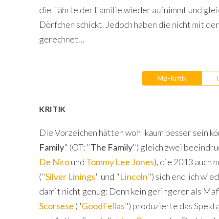
die Fährte der Familie wieder aufnimmt und glei
Dörfchen schickt. Jedoch haben die nicht mit de
gerechnet…
MB-Kritik
KRITIK
Die Vorzeichen hätten wohl kaum besser sein kön
Family
" (OT: "
The Family
") gleich zwei beeindr
De Niro
und
Tommy Lee Jones
), die 2013 auch
("
Silver Linings
" und "
Lincoln
") sich endlich wie
damit nicht genug: Denn kein geringerer als Ma
Scorsese
("
GoodFellas
") produzierte das Spekt