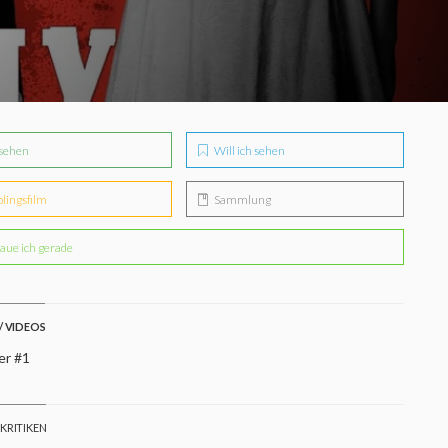
sehen
Will ich sehen
blingsfilm
Sammlung
aue ich gerade
/ VIDEOS
er #1
 KRITIKEN