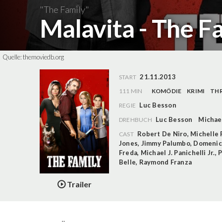
"The Family"
Malavita - The F
Quelle:
themoviedb.org
21.11.2013
START
111 MIN
KOMÖDIE
KRIMI
THR
Luc Besson
REGIE
Luc Besson
Michae
DREHBUCH
Robert De Niro
,
Michelle 
CAST
Jones
,
Jimmy Palumbo
,
Domenic
Freda
,
Michael J. Panichelli Jr.
,
P
Belle
,
Raymond Franza
Trailer