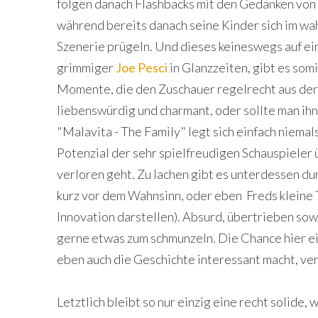
folgen danach Flashbacks mit den Gedanken von F
während bereits danach seine Kinder sich im wa
Szenerie prügeln. Und dieses keineswegs auf ei
grimmiger
Joe Pesci
in Glanzzeiten, gibt es som
Momente, die den Zuschauer regelrecht aus der 
liebenswürdig und charmant, oder sollte man ih
"Malavita - The Family" legt sich einfach niemal
Potenzial der sehr spielfreudigen Schauspieler
verloren geht. Zu lachen gibt es unterdessen du
kurz vor dem Wahnsinn, oder eben Freds kleine 
Innovation darstellen). Absurd, übertrieben sow
gerne etwas zum schmunzeln. Die Chance hier e
eben auch die Geschichte interessant macht, ve
Letztlich bleibt so nur einzig eine recht solide,