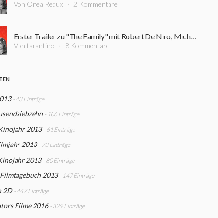
Von OnealRedux
2 Kommentare
Erster Trailer zu "The Family" mit Robert De Niro, Michelle Pfeiffer und Tommy Lee Jones
Von tarantino
8 Kommentare
STEN
2013
- 43 Einträge
usendsiebzehn
- 106 Einträge
Kinojahr 2013
- 61 Einträge
ilmjahr 2013
- 73 Einträge
Kinojahr 2013
- 80 Einträge
 Filmtagebuch 2013
- 147 Einträge
n 2D
- 447 Einträge
tors Filme 2016
- 329 Einträge