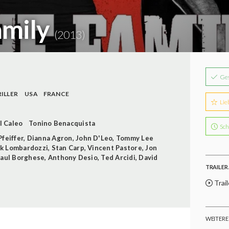
amily
(2013)
Ge
ILLER
USA
FRANCE
Lie
l Caleo
Tonino Benacquista
Sch
Pfeiffer
,
Dianna Agron
,
John D'Leo
,
Tommy Lee
k Lombardozzi
,
Stan Carp
,
Vincent Pastore
,
Jon
aul Borghese
,
Anthony Desio
,
Ted Arcidi
,
David
TRAILER 
Trail
WEITERE