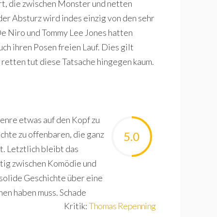
art, die zwischen Monster und netten
er Absturz wird indes einzig von den sehr
De Niro und Tommy Lee Jones hatten
uch ihren Posen freien Lauf. Dies gilt
m retten tut diese Tatsache hingegen kaum.
Genre etwas auf den Kopf zu
chte zu offenbaren, die ganz
5.0
. Letztlich bleibt das
tig zwischen Komödie und
 solide Geschichte über eine
ehen haben muss. Schade
Kritik:
Thomas Repenning