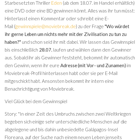
Starbesetzten Thriller
Eden
(ab dem 18.07. im Handel erhältlich)
eine DVD oder eine BD gewinnen könnt. Alles was ihr tun müsst:
Hinterlasst einen
Kommentar
oder schreibt eine
E-
Mail
(
gewinnspiele@moviebreak.de
) zu der Frage
"Wo würdet
ihr gerne Leben um nichts mehr mit der Zivilisation zu tun zu
haben?"
und schon seid ihr mit dabei.
Wir lassen das Gewinnspiel
bis einschließlich
28.07.
laufen und wählen dann den Gewinner
aus. Sobald ihr als Gewinner feststeht, bekommt ihr automatisch
den Gewinn, wenn ihr eure
Adresse (mit Vor- und Zunamen)
im
Moviebreak-Profil hinterlassen habt oder sie per E-Mail
mitgeschickt habt. Ansonsten bekommt ihr intern eine
Benachrichtigung von Moviebreak.
Viel Glück bei dem Gewinnspiel
Story:
"
In einer Zeit des Umbruchs zwischen zwei Weltkriegen
begeben sich einige sehr unterschiedliche Menschen auf die
abgelegene und bis dahin unbesiedelte Galápagos-Insel
Floreana, auf der Suche nach einem neuen Leben jenseits