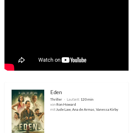
Eden
Thriller
Laufzeit:
120 min
von
Ron Howard
mit
Jude Law, Ana de Armas, Vanessa Kirby