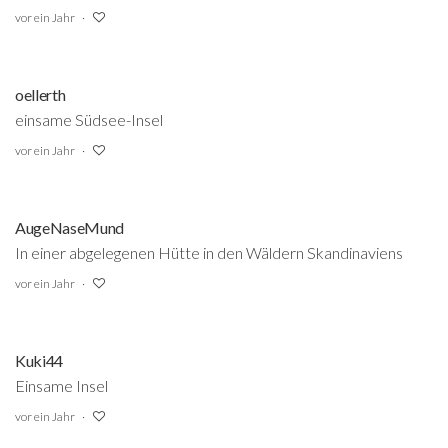
vor ein Jahr
oellerth
einsame Südsee-Insel
vor ein Jahr
AugeNaseMund
In einer abgelegenen Hütte in den Wäldern Skandinaviens
vor ein Jahr
Kuki44
Einsame Insel
vor ein Jahr