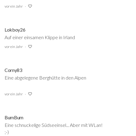
vor ein Jahr
Lokboy26
Auf einer einsamen Klippe in Irland
vor ein Jahr
Corny83
Eine abgelegene Berghütte in den Alpen
vor ein Jahr
BumBum
Eine schnuckelige Südseeinsel... Aber mit WLan!
;-)