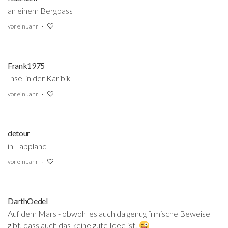
an einem Bergpass
vor ein Jahr
Frank1975
Insel in der Karibik
vor ein Jahr
detour
in Lappland
vor ein Jahr
DarthOedel
Auf dem Mars - obwohl es auch da genug filmische Beweise
gibt, dass auch das keine gute Idee ist.
‍