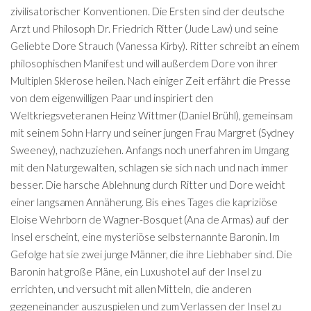
zivilisatorischer Konventionen. Die Ersten sind der deutsche
Arzt und Philosoph Dr. Friedrich Ritter (Jude Law) und seine
Geliebte Dore Strauch (Vanessa Kirby). Ritter schreibt an einem
philosophischen Manifest und will außerdem Dore von ihrer
Multiplen Sklerose heilen. Nach einiger Zeit erfährt die Presse
von dem eigenwilligen Paar und inspiriert den
Weltkriegsveteranen Heinz Wittmer (Daniel Brühl), gemeinsam
mit seinem Sohn Harry und seiner jungen Frau Margret (Sydney
Sweeney), nachzuziehen. Anfangs noch unerfahren im Umgang
mit den Naturgewalten, schlagen sie sich nach und nach immer
besser. Die harsche Ablehnung durch Ritter und Dore weicht
einer langsamen Annäherung. Bis eines Tages die kapriziöse
Eloise Wehrborn de Wagner-Bosquet (Ana de Armas) auf der
Insel erscheint, eine mysteriöse selbsternannte Baronin. Im
Gefolge hat sie zwei junge Männer, die ihre Liebhaber sind. Die
Baronin hat große Pläne, ein Luxushotel auf der Insel zu
errichten, und versucht mit allen Mitteln, die anderen
gegeneinander auszuspielen und zum Verlassen der Insel zu