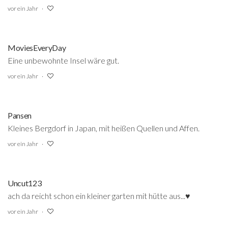
vor ein Jahr
MoviesEveryDay
Eine unbewohnte Insel wäre gut.
vor ein Jahr
Pansen
Kleines Bergdorf in Japan, mit heißen Quellen und Affen.
vor ein Jahr
Uncut123
ach da reicht schon ein kleiner garten mit hütte aus...♥
vor ein Jahr