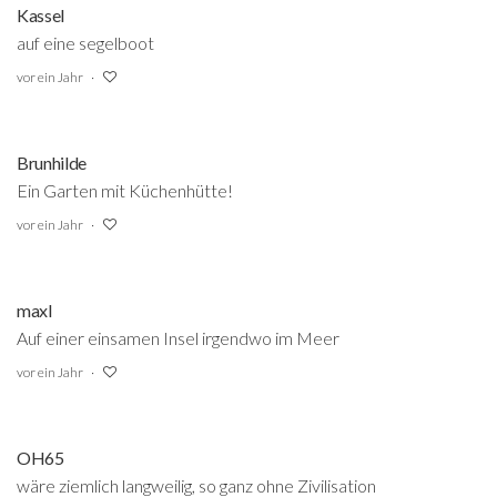
Kassel
auf eine segelboot
vor ein Jahr
Brunhilde
Ein Garten mit Küchenhütte!
vor ein Jahr
maxl
Auf einer einsamen Insel irgendwo im Meer
vor ein Jahr
OH65
wäre ziemlich langweilig, so ganz ohne Zivilisation