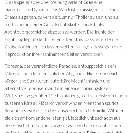
Diese spielerische Übertreibung verleiht
Eden
eine
eigentümliche Dynamik: Das Werk ist zu bissig, um als reines
Drama zu gelten, zu verspielt, um nur Thriller zu sein, und zu
treffsicher in seiner Gesellschaftskritik, um als bloße
Abenteuergeschichte abgetan zu werden. Die Ironie der
Erzählung liegt in der bitteren Erkenntnis, dass jene, die die
Zivilisation hinter sich lassen wollten, sich geradewegs in eine
Reproduktion ihrer schlimmsten Seiten verstricken.
Floreana, das vermeintliche Paradies, entpuppt sich als ein
Mikrokosmos der menschlichen Abgründe. Hier stehen sich
bürgerliche Strukturen, autoritäre Machtfantasien und
alternative Lebensentwürfe in einem erbarmungslosen
Wettstreit gegenüber. Die Eskalation gipfelt schließlich in einem
düsteren Rätsel: Plötzlich verschwinden Menschen spurlos.
Besonders zynisch ist, dass ausgerechnet die Familie Wittmer,
die sich am konventionellsten gibt, letztlich unbeschadet aus
den Geschehnissen hervorgeht, während die exzentrischen
und intellektuellen Idealisten untergehen.
Eden
ist damit nicht