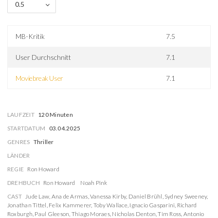
0.5
MB-Kritik
7.5
User Durchschnitt
7.1
Moviebreak User
7.1
LAUFZEIT
120 Minuten
STARTDATUM
03.04.2025
GENRES
Thriller
LÄNDER
REGIE
Ron Howard
DREHBUCH
Ron Howard
Noah Pink
CAST
Jude Law
,
Ana de Armas
,
Vanessa Kirby
,
Daniel Brühl
,
Sydney Sweeney
,
Jonathan Tittel
,
Felix Kammerer
,
Toby Wallace
,
Ignacio Gasparini
,
Richard
Roxburgh
,
Paul Gleeson
,
Thiago Moraes
,
Nicholas Denton
,
Tim Ross
,
Antonio