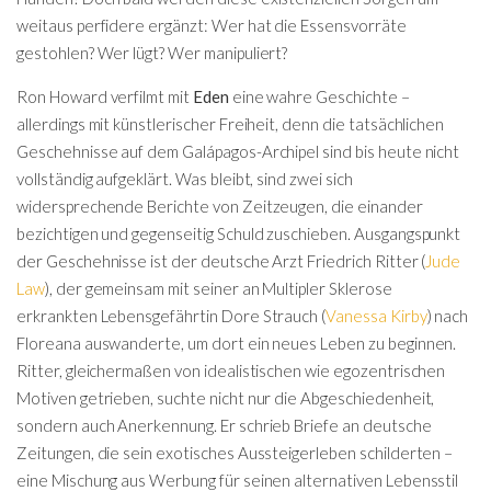
weitaus perfidere ergänzt: Wer hat die Essensvorräte
gestohlen? Wer lügt? Wer manipuliert?
Ron Howard verfilmt mit
Eden
eine wahre Geschichte –
allerdings mit künstlerischer Freiheit, denn die tatsächlichen
Geschehnisse auf dem Galápagos-Archipel sind bis heute nicht
vollständig aufgeklärt. Was bleibt, sind zwei sich
widersprechende Berichte von Zeitzeugen, die einander
bezichtigen und gegenseitig Schuld zuschieben. Ausgangspunkt
der Geschehnisse ist der deutsche Arzt Friedrich Ritter (
Jude
Law
), der gemeinsam mit seiner an Multipler Sklerose
erkrankten Lebensgefährtin Dore Strauch (
Vanessa Kirby
) nach
Floreana auswanderte, um dort ein neues Leben zu beginnen.
Ritter, gleichermaßen von idealistischen wie egozentrischen
Motiven getrieben, suchte nicht nur die Abgeschiedenheit,
sondern auch Anerkennung. Er schrieb Briefe an deutsche
Zeitungen, die sein exotisches Aussteigerleben schilderten –
eine Mischung aus Werbung für seinen alternativen Lebensstil