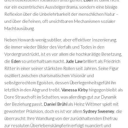
nur ein exzentrisches Aussteigerdrama, sondern eine bissige
Reflexion über die Unbelehrbarkeit der menschlichen Natur –
und über die feinen, oft unsichtbaren Mechanismen sozialer
Machtausübung.
Neben Howards wenig subtiler, aber effektiver Inszenierung,
die immer wieder Bilder des Verfalls und Todes in den
Vordergrund rückt, ist es vor allem die hochkarätige Besetzung,
die
Eden
so unterhaltsam macht.
Jude Law
brilliert als Friedrich
Ritter in einer seiner stärksten Rollen seit Jahren. Seine Figur
oszilliert zwischen charismatischem Visionär und
selbstgerechtem Egoisten, dessen Überlegenheitsgefühl ihn
letztlich in den Abgrund treibt.
Vanessa Kirby
hingegen bleibt als
Dore Strauch oft im Schatten, was allerdings gut zur Dynamik
der Beziehung passt.
Daniel Brühl
als Heinz Wittmer spielt mit
gewohnter Präzision, doch es ist vor allem
Sydney Sweeney
, die
überrascht: Ihre Wandlung von der zurückhaltenden Ehefrau
zur resoluten Überlebenskämpferin erfolgt nuanciert und