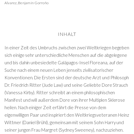
Alvarez
,
Benjamín Gorroño
INHALT
In einer Zeit des Umbruchs zwischen zwei Weltkriegen begeben
sich einige sehr unterschiedliche Menschen auf die abgelegene
und bis dahin unbesiedelte Galápagos-Insel Floreana, auf der
Suche nach einem neuen Leben jenseits zivilisatorischer
Konventionen. Die Ersten sind der deutsche Arzt und Philosoph
Dr. Friedrich Ritter (Jude Law) und seine Geliebte Dore Strauch
(Vanessa Kirby). Ritter schreibt an einem philosophischen
Manifest und will außerdem Dore von ihrer Multiplen Sklerose
heilen. Nach einiger Zeit erfährt die Presse von dem
eigenwilligen Paar und inspiriert den Weltkriegsveteranen Heinz
Wittmer (Daniel Brühl), gemeinsam mit seinem Sohn Harry und
seiner jungen Frau Margret (Sydney Sweeney), nachzuziehen.