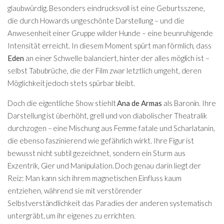
glaubwürdig. Besonders eindrucksvoll ist eine Geburtsszene,
die durch Howards ungeschönte Darstellung – und die
Anwesenheit einer Gruppe wilder Hunde – eine beunruhigende
Intensität erreicht. In diesem Moment spürt man förmlich, dass
Eden
an einer Schwelle balanciert, hinter der alles möglich ist –
selbst Tabubrüche, die der Film zwar letztlich umgeht, deren
Möglichkeit jedoch stets spürbar bleibt.
Doch die eigentliche Show stiehlt
Ana de Armas
als Baronin. Ihre
Darstellung ist überhöht, grell und von diabolischer Theatralik
durchzogen – eine Mischung aus Femme fatale und Scharlatanin,
die ebenso faszinierend wie gefährlich wirkt. Ihre Figur ist
bewusst nicht subtil gezeichnet, sondern ein Sturm aus
Exzentrik, Gier und Manipulation. Doch genau darin liegt der
Reiz: Man kann sich ihrem magnetischen Einfluss kaum
entziehen, während sie mit verstörender
Selbstverständlichkeit das Paradies der anderen systematisch
untergräbt, um ihr eigenes zu errichten.