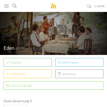
LOGIN
Eden
(2024)
Gesehen
Will ich sehen
Lieblingsfilm
Sammlung
Schaue ich gerade
Deine Bewertung: 0