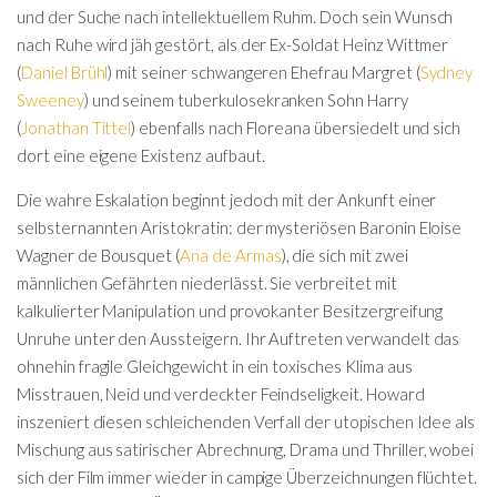
und der Suche nach intellektuellem Ruhm. Doch sein Wunsch
nach Ruhe wird jäh gestört, als der Ex-Soldat Heinz Wittmer
(
Daniel Brühl
) mit seiner schwangeren Ehefrau Margret (
Sydney
Sweeney
) und seinem tuberkulosekranken Sohn Harry
(
Jonathan Tittel
) ebenfalls nach Floreana übersiedelt und sich
dort eine eigene Existenz aufbaut.
Die wahre Eskalation beginnt jedoch mit der Ankunft einer
selbsternannten Aristokratin: der mysteriösen Baronin Eloise
Wagner de Bousquet (
Ana de Armas
), die sich mit zwei
männlichen Gefährten niederlässt. Sie verbreitet mit
kalkulierter Manipulation und provokanter Besitzergreifung
Unruhe unter den Aussteigern. Ihr Auftreten verwandelt das
ohnehin fragile Gleichgewicht in ein toxisches Klima aus
Misstrauen, Neid und verdeckter Feindseligkeit. Howard
inszeniert diesen schleichenden Verfall der utopischen Idee als
Mischung aus satirischer Abrechnung, Drama und Thriller, wobei
sich der Film immer wieder in campige Überzeichnungen flüchtet.