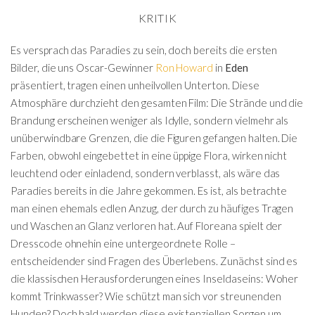
KRITIK
Es versprach das Paradies zu sein, doch bereits die ersten
Bilder, die uns Oscar-Gewinner
Ron Howard
in
Eden
präsentiert, tragen einen unheilvollen Unterton. Diese
Atmosphäre durchzieht den gesamten Film: Die Strände und die
Brandung erscheinen weniger als Idylle, sondern vielmehr als
unüberwindbare Grenzen, die die Figuren gefangen halten. Die
Farben, obwohl eingebettet in eine üppige Flora, wirken nicht
leuchtend oder einladend, sondern verblasst, als wäre das
Paradies bereits in die Jahre gekommen. Es ist, als betrachte
man einen ehemals edlen Anzug, der durch zu häufiges Tragen
und Waschen an Glanz verloren hat. Auf Floreana spielt der
Dresscode ohnehin eine untergeordnete Rolle –
entscheidender sind Fragen des Überlebens. Zunächst sind es
die klassischen Herausforderungen eines Inseldaseins: Woher
kommt Trinkwasser? Wie schützt man sich vor streunenden
Hunden? Doch bald werden diese existenziellen Sorgen um