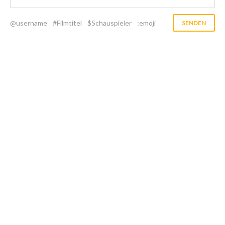
@username
#Filmtitel
$Schauspieler
:emoji