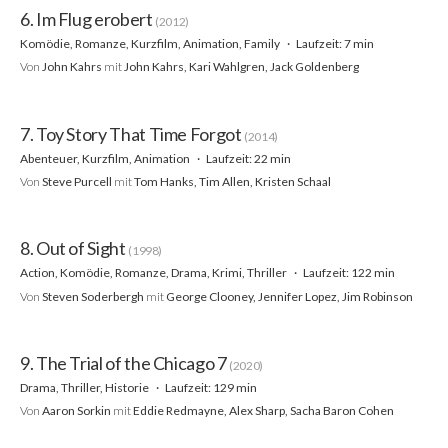
6. Im Flug erobert
(2012)
Komödie, Romanze, Kurzfilm, Animation, Family
Laufzeit: 7 min
Von
John Kahrs
mit
John Kahrs, Kari Wahlgren, Jack Goldenberg
7. Toy Story That Time Forgot
(2014)
Abenteuer, Kurzfilm, Animation
Laufzeit: 22 min
Von
Steve Purcell
mit
Tom Hanks, Tim Allen, Kristen Schaal
8. Out of Sight
(1998)
Action, Komödie, Romanze, Drama, Krimi, Thriller
Laufzeit: 122 min
Von
Steven Soderbergh
mit
George Clooney, Jennifer Lopez, Jim Robinson
9. The Trial of the Chicago 7
(2020)
Drama, Thriller, Historie
Laufzeit: 129 min
Von
Aaron Sorkin
mit
Eddie Redmayne, Alex Sharp, Sacha Baron Cohen