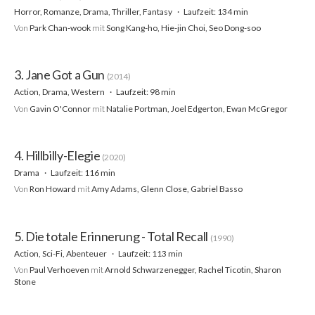
Horror, Romanze, Drama, Thriller, Fantasy
Laufzeit: 134 min
Von
Park Chan-wook
mit
Song Kang-ho, Hie-jin Choi, Seo Dong-soo
3. Jane Got a Gun
(2014)
Action, Drama, Western
Laufzeit: 98 min
Von
Gavin O'Connor
mit
Natalie Portman, Joel Edgerton, Ewan McGregor
4. Hillbilly-Elegie
(2020)
Drama
Laufzeit: 116 min
Von
Ron Howard
mit
Amy Adams, Glenn Close, Gabriel Basso
5. Die totale Erinnerung - Total Recall
(1990)
Action, Sci-Fi, Abenteuer
Laufzeit: 113 min
Von
Paul Verhoeven
mit
Arnold Schwarzenegger, Rachel Ticotin, Sharon
Stone