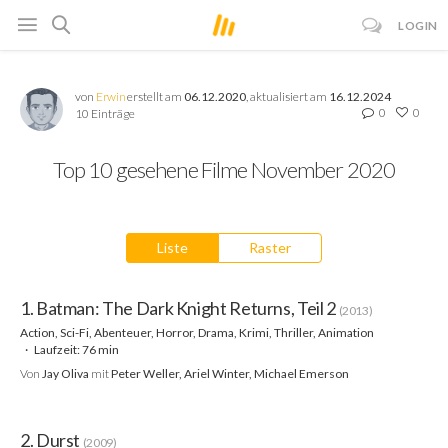
LOGIN
von
Erwin
erstellt am
06.12.2020
, aktualisiert am
16.12.2024
0
0
10 Einträge
Top 10 gesehene Filme November 2020
Liste
Raster
1. Batman: The Dark Knight Returns, Teil 2
(2013)
Action, Sci-Fi, Abenteuer, Horror, Drama, Krimi, Thriller, Animation
Laufzeit: 76 min
Von
Jay Oliva
mit
Peter Weller, Ariel Winter, Michael Emerson
2. Durst
(2009)