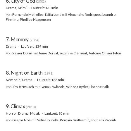
6. City of God
(2002)
Drama, Krimi
Laufzeit: 130 min
Von
Fernando Meirelles, Kátia Lund
mit
Alexandre Rodrigues, Leandro
Firmino, Phellipe Haagensen
7. Mommy
(2014)
Drama
Laufzeit: 139 min
Von
Xavier Dolan
mit
Anne Dorval, Suzanne Clément, Antoine Olivier Pilon
8. Night on Earth
(1991)
Komödie, Drama
Laufzeit: 126 min
Von
Jim Jarmusch
mit
Gena Rowlands, Winona Ryder, Lisanne Falk
9. Climax
(2018)
Horror, Drama, Musik
Laufzeit: 95 min
Von
Gaspar Noé
mit
Sofia Boutella, Romain Guillermic, Souheila Yacoub