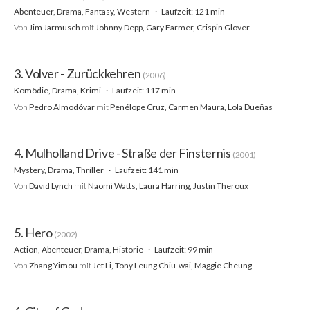
Abenteuer, Drama, Fantasy, Western
Laufzeit: 121 min
Von
Jim Jarmusch
mit
Johnny Depp, Gary Farmer, Crispin Glover
3. Volver - Zurückkehren
(2006)
Komödie, Drama, Krimi
Laufzeit: 117 min
Von
Pedro Almodóvar
mit
Penélope Cruz, Carmen Maura, Lola Dueñas
4. Mulholland Drive - Straße der Finsternis
(2001)
Mystery, Drama, Thriller
Laufzeit: 141 min
Von
David Lynch
mit
Naomi Watts, Laura Harring, Justin Theroux
5. Hero
(2002)
Action, Abenteuer, Drama, Historie
Laufzeit: 99 min
Von
Zhang Yimou
mit
Jet Li, Tony Leung Chiu-wai, Maggie Cheung