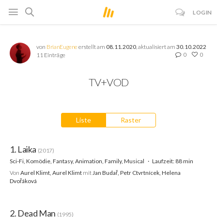
LOGIN
von
BrianEugene
erstellt am
08.11.2020
, aktualisiert am
30.10.2022
0
0
11 Einträge
TV+VOD
Liste
Raster
1. Laika
(2017)
Sci-Fi, Komödie, Fantasy, Animation, Family, Musical
Laufzeit: 88 min
Von
Aurel Klimt, Aurel Klimt
mit
Jan Budař, Petr Ctvrtnícek, Helena
Dvořáková
2. Dead Man
(1995)