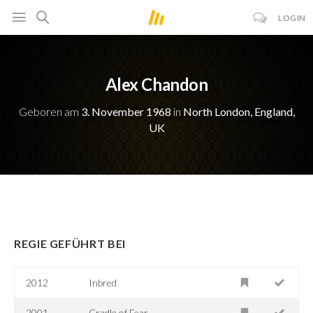
LOGIN
Alex Chandon
Geboren am
3. November 1968
in
North London, England,
UK
REGIE GEFÜHRT BEI
2012
Inbred
2001
Cradle of Fear