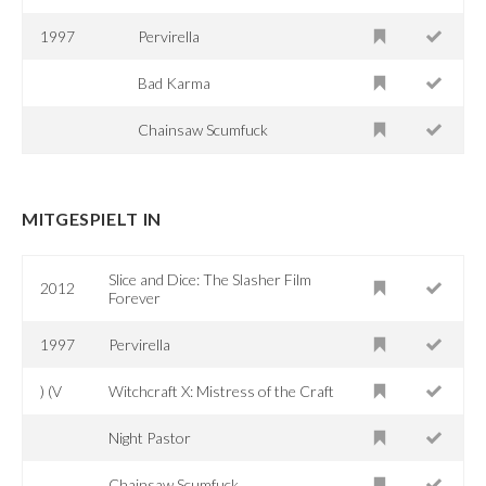
1997
Pervirella
Bad Karma
Chainsaw Scumfuck
MITGESPIELT IN
Slice and Dice: The Slasher Film
2012
Forever
1997
Pervirella
) (V
Witchcraft X: Mistress of the Craft
Night Pastor
Chainsaw Scumfuck