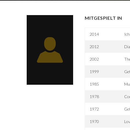
MITGESPIELT IN
2014
Ich
2012
Dia
2002
The
1999
Ge
1985
Mur
1978
Co
1972
Ge
1970
Lov