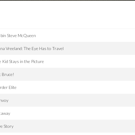
 bin Steve McQueen
na Vreeland: The Eye Has to Travel
 Kid Stays in the Picture
t Bruce!
der Elite
nvoy
taway
e Story