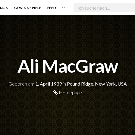
. . .
IALS
GEWINNSPIELE
FEED
Ali MacGraw
Geboren am
1. April 1939
in
Pound Ridge, New York, USA
Homepage