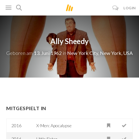
LOGIN
Ally Sheedy
Geboren am
13. Juni 1962
in
New York City, New York, USA
MITGESPIELT IN
2016
X-Men: Apocalypse
2016
Little Sister