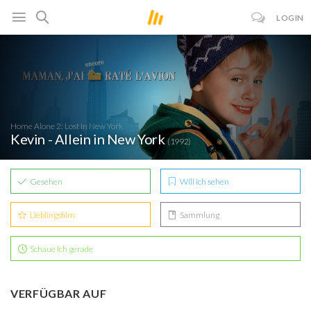
LOGIN
Home Alone 2: Lost In New York
Kevin - Allein in New York
(1992)
Gesehen
Will ich sehen
Lieblingsfilm
Sammlung
Schaue ich gerade
VERFÜGBAR AUF