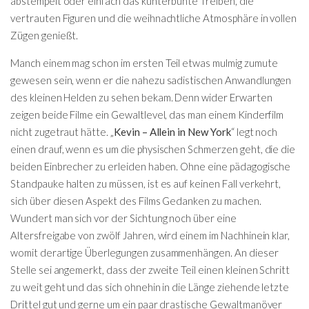
abstempelt oder einfach das kunterbunte Treiben, die
vertrauten Figuren und die weihnachtliche Atmosphäre in vollen
Zügen genießt.
Manch einem mag schon im ersten Teil etwas mulmig zumute
gewesen sein, wenn er die nahezu sadistischen Anwandlungen
des kleinen Helden zu sehen bekam. Denn wider Erwarten
zeigen beide Filme ein Gewaltlevel, das man einem Kinderfilm
nicht zugetraut hätte. „
Kevin – Allein in New York
“ legt noch
einen drauf, wenn es um die physischen Schmerzen geht, die die
beiden Einbrecher zu erleiden haben. Ohne eine pädagogische
Standpauke halten zu müssen, ist es auf keinen Fall verkehrt,
sich über diesen Aspekt des Films Gedanken zu machen.
Wundert man sich vor der Sichtung noch über eine
Altersfreigabe von zwölf Jahren, wird einem im Nachhinein klar,
womit derartige Überlegungen zusammenhängen. An dieser
Stelle sei angemerkt, dass der zweite Teil einen kleinen Schritt
zu weit geht und das sich ohnehin in die Länge ziehende letzte
Drittel gut und gerne um ein paar drastische Gewaltmanöver