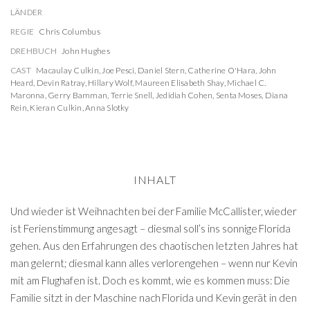
LÄNDER
REGIE
Chris Columbus
DREHBUCH
John Hughes
CAST
Macaulay Culkin
,
Joe Pesci
,
Daniel Stern
,
Catherine O'Hara
,
John
Heard
,
Devin Ratray
,
Hillary Wolf
,
Maureen Elisabeth Shay
,
Michael C.
Maronna
,
Gerry Bamman
,
Terrie Snell
,
Jedidiah Cohen
,
Senta Moses
,
Diana
Rein
,
Kieran Culkin
,
Anna Slotky
INHALT
Und wieder ist Weihnachten bei der Familie McCallister, wieder
ist Ferienstimmung angesagt – diesmal soll’s ins sonnige Florida
gehen. Aus den Erfahrungen des chaotischen letzten Jahres hat
man gelernt; diesmal kann alles verlorengehen – wenn nur Kevin
mit am Flughafen ist. Doch es kommt, wie es kommen muss: Die
Familie sitzt in der Maschine nach Florida und Kevin gerät in den