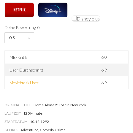
Deine Bewertung: 0
0.5
MB-Kritik
6.0
User Durchschnitt
6.9
Moviebreak User
6.9
ORIGINAL TITEL
Home Alone 2: Lost In New York
LAUFZEIT
120 Minuten
STARTDATUM
10.12.1992
GENRES
Adventure, Comedy, Crime