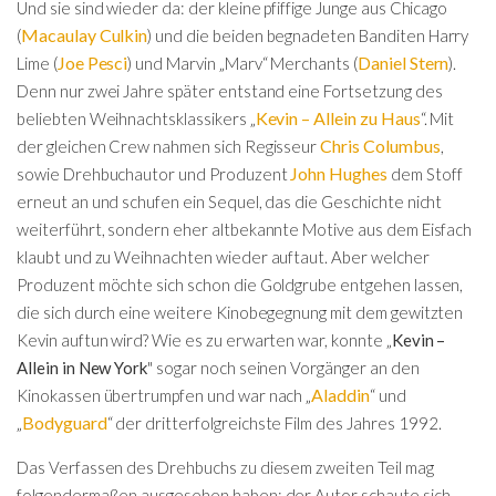
Und sie sind wieder da: der kleine pfiffige Junge aus Chicago
Macaulay Culkin
(
) und die beiden begnadeten Banditen Harry
Joe Pesci
Daniel Stern
Lime (
) und Marvin „Marv“ Merchants (
).
Denn nur zwei Jahre später entstand eine Fortsetzung des
Kevin – Allein zu Haus
beliebten Weihnachtsklassikers „
“. Mit
Chris Columbus
der gleichen Crew nahmen sich Regisseur
,
John Hughes
sowie Drehbuchautor und Produzent
dem Stoff
erneut an und schufen ein Sequel, das die Geschichte nicht
weiterführt, sondern eher altbekannte Motive aus dem Eisfach
klaubt und zu Weihnachten wieder auftaut. Aber welcher
Produzent möchte sich schon die Goldgrube entgehen lassen,
die sich durch eine weitere Kinobegegnung mit dem gewitzten
Kevin auftun wird? Wie es zu erwarten war, konnte „
Kevin –
Allein in New York
" sogar noch seinen Vorgänger an den
Aladdin
Kinokassen übertrumpfen und war nach „
“ und
Bodyguard
„
“ der dritterfolgreichste Film des Jahres 1992.
Das Verfassen des Drehbuchs zu diesem zweiten Teil mag
folgendermaßen ausgesehen haben: der Autor schaute sich