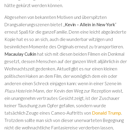
hätte gekürzt werden können.
Abgesehen von bekannten Motiven und überspitzten
Drangsalierungsszenen bietet „
Kevin – Allein in New York
“
erneut Spaß für die ganzeFamilie. Denn eine leicht abgeänderte
Kopie hat es so an sich, auch die wunderbar witzigen und
besinnlichen Momente des Originals erneut zu transportieren.
Macaulay Culkin
hat sich mit diesen beiden Filmen ein Denkmal
gesetzt, dessen Menschen auf der ganzen Welt alljährlich in der
Weihnachtszeit gedenken. Aktuell gibt es nur einen kleinen
politischen Haken an dem Film, der womöglich dem ein oder
anderen einen Schreck einjagen kann: wenn in einer Szene im
Plaza Hotel
ein Mann, der Kevin den Weg zur Rezeption weist,
ein unangenehm vertrautes Gesicht zeigt, ist der Zuschauer
keiner Täuschung zum Opfer gefallen, sondern wurde
Donald Trump
tatsächlich Zeuge eines Cameo-Auftritts von
.
Trotzdem sollte man sich von dieser unerwarteten Begegnung
nicht die weihnachtliche Fantasiereise verderben lassen,