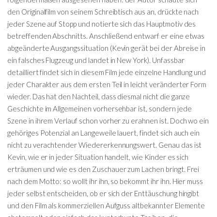
den Originalfilm von seinem Schreibtisch aus an, drückte nach
jeder Szene auf Stopp und notierte sich das Hauptmotiv des
betreffenden Abschnitts. Anschließend entwarf er eine etwas
abgeänderte Ausgangssituation (Kevin gerät bei der Abreise in
ein falsches Flugzeug und landet in New York). Unfassbar
detailliert findet sich in diesem Film jede einzelne Handlung und
jeder Charakter aus dem ersten Teil in leicht veränderter Form
wieder. Das hat den Nachteil, dass diesmal nicht die ganze
Geschichte im Allgemeinen vorhersehbar ist, sondern jede
Szene in ihrem Verlauf schon vorher zu erahnen ist. Doch wo ein
gehöriges Potenzial an Langeweile lauert, findet sich auch ein
nicht zu verachtender Wiedererkennungswert. Genau das ist
Kevin, wie er in jeder Situation handelt, wie Kinder es sich
erträumen und wie es den Zuschauer zum Lachen bringt. Frei
nach dem Motto: so wollt ihr ihn, so bekommt ihr ihn. Hier muss
jeder selbst entscheiden, ob er sich der Enttäuschung hingibt
und den Film als kommerziellen Aufguss altbekannter Elemente