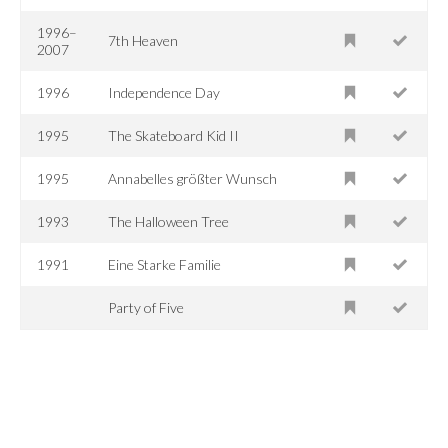
1996–
7th Heaven
2007
1996
Independence Day
1995
The Skateboard Kid II
1995
Annabelles größter Wunsch
1993
The Halloween Tree
1991
Eine Starke Familie
Party of Five