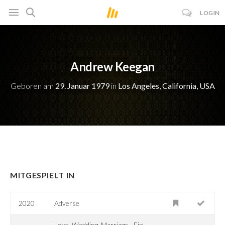
LOGIN
Andrew Keegan
Geboren am
29. Januar 1979
in
Los Angeles, California, USA
MITGESPIELT IN
2020
Adverse
Love, Wedding, Marriage - Ein