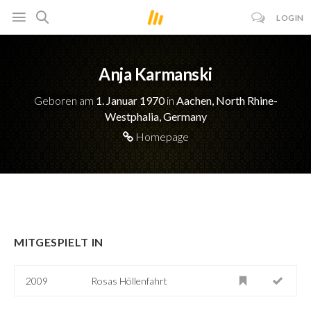
LOGIN
Anja Karmanski
Geboren am
1. Januar 1970
in
Aachen, North Rhine-
Westphalia, Germany
Homepage
MITGESPIELT IN
2009
Rosas Höllenfahrt