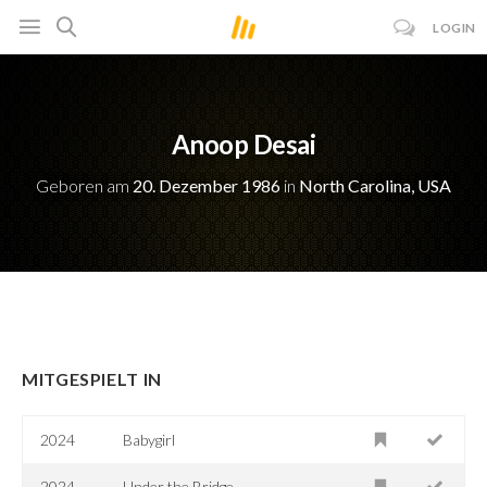
LOGIN
Anoop Desai
Geboren am
20. Dezember 1986
in
North Carolina, USA
MITGESPIELT IN
2024
Babygirl
2024
Under the Bridge