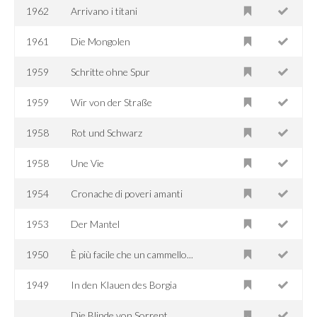
1962
Arrivano i titani
1961
Die Mongolen
1959
Schritte ohne Spur
1959
Wir von der Straße
1958
Rot und Schwarz
1958
Une Vie
1954
Cronache di poveri amanti
1953
Der Mantel
1950
È più facile che un cammello...
1949
In den Klauen des Borgia
Die Blinde von Sorrent