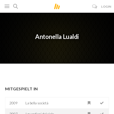
LOGIN
Antonella Lualdi
MITGESPIELT IN
2009
La bella società
2007
I guardiani del cielo