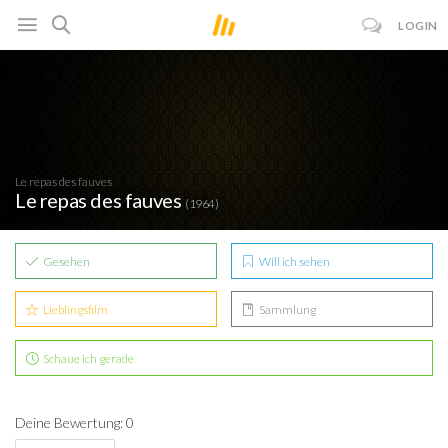
LOGIN
Le repas des fauves
Le repas des fauves
(1964)
Gesehen
Will ich sehen
Lieblingsfilm
Sammlung
Schaue ich gerade
Deine Bewertung: 0