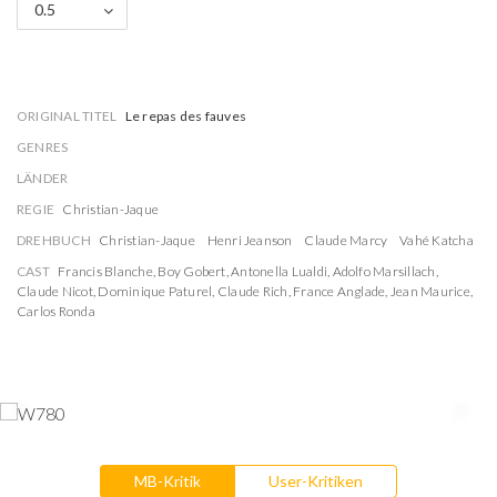
0.5
ORIGINAL TITEL
Le repas des fauves
GENRES
LÄNDER
REGIE
Christian-Jaque
DREHBUCH
Christian-Jaque
Henri Jeanson
Claude Marcy
Vahé Katcha
CAST
Francis Blanche
,
Boy Gobert
,
Antonella Lualdi
,
Adolfo Marsillach
,
Claude Nicot
,
Dominique Paturel
,
Claude Rich
,
France Anglade
,
Jean Maurice
,
Carlos Ronda
MB-Kritik
User-Kritiken