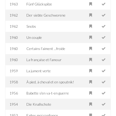
1963
Fünf Glückspilze
1962
Der siebte Geschworene
1962
Snobs
1960
Un couple
1960
Certains l'aiment ...froide
1960
La française et l'amour
1959
La jument verte
1958
À pied, à cheval et en spoutnik!
1956
Babette s'en va-t-en guerre
1954
Die Knallschote
1953
Faites moi confiance