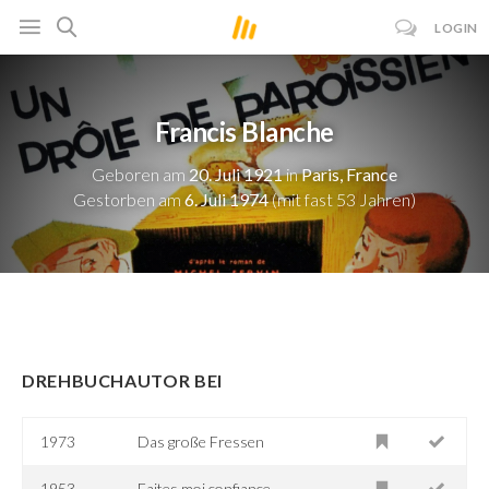
LOGIN
Francis Blanche
Geboren am
20. Juli 1921
in
Paris, France
Gestorben am
6. Juli 1974
(mit fast 53 Jahren)
DREHBUCHAUTOR BEI
1973
Das große Fressen
1953
Faites moi confiance