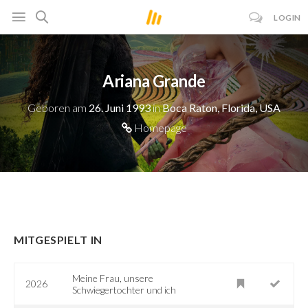
LOGIN
Ariana Grande
Geboren am
26. Juni 1993
in
Boca Raton, Florida, USA
Homepage
MITGESPIELT IN
Meine Frau, unsere
2026
Schwiegertochter und ich