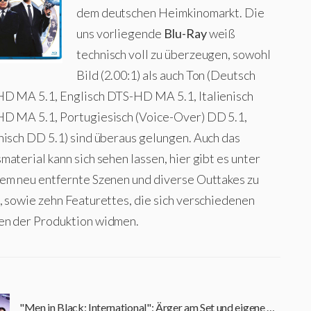
dem deutschen Heimkinomarkt. Die
uns vorliegende
Blu-Ray
weiß
technisch voll zu überzeugen, sowohl
Bild (2.00:1) als auch Ton (Deutsch
D MA 5.1, Englisch DTS-HD MA 5.1, Italienisch
D MA 5.1, Portugiesisch (Voice-Over) DD 5.1,
nisch DD 5.1) sind überaus gelungen. Auch das
aterial kann sich sehen lassen, hier gibt es unter
em neu entfernte Szenen und diverse Outtakes zu
, sowie zehn Featurettes, die sich verschiedenen
n der Produktion widmen.
"Men in Black: International": Ärger am Set und eigene Autoren für die Stars