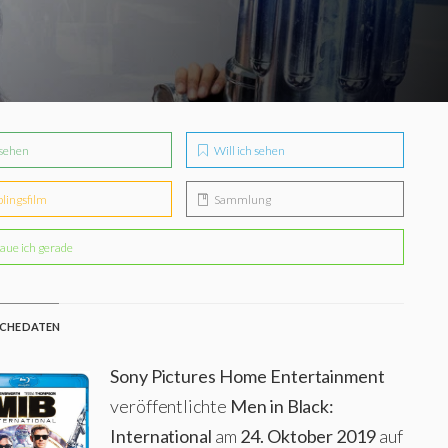
sehen
Will ich sehen
blingsfilm
Sammlung
aue ich gerade
CHE DATEN
Sony Pictures Home Entertainment
veröffentlichte
Men in Black:
International
am
24. Oktober 2019
auf