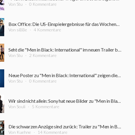
Von Stu
0 Kommentare
Box Office: Die US-Einspielergebnisse für das Wochenende 14.06.-16.06.2019
Von siBBe
4 Kommentare
Seht die "Men in Black: International" im neuen Trailer beim Kampf um unseren Planeten
Von Stu
2 Kommentare
Neue Poster zu "Men in Black: International" zeigen die Basis-Ausstattung der Agenten
Von Stu
0 Kommentare
Wir sind nicht allein: Sony hat neue Bilder zu "Men in Black: International" veröffentlicht
Von Souli
5 Kommentare
Die schwarzen Anzüge sind zurück: Trailer zu "Men in Black International" ist erschienen
Von Kuehne
14 Kommentare