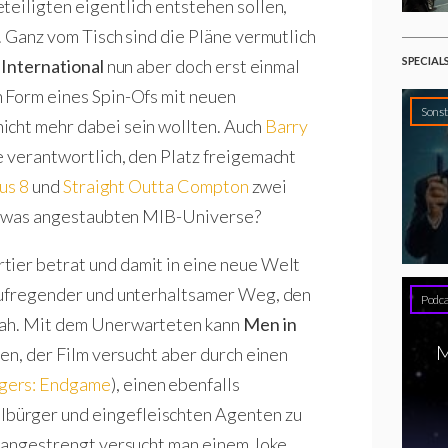
teiligten eigentlich entstehen sollen,
. Ganz vom Tisch sind die Pläne vermutlich
SPECIAL
 International
nun aber doch erst einmal
n Form eines Spin-Ofs mit neuen
Sonst
nicht mehr dabei sein wollten. Auch
Barry
e verantwortlich, den Platz freigemacht
us 8
und
Straight Outta Compton
zwei
m etwas angestaubten MIB-Universe?
ier betrat und damit in eine neue Welt
 aufregender und unterhaltsamer Weg, den
Podca
sah. Mit dem Unerwarteten kann
Men in
M
en, der Film versucht aber durch einen
gers: Endgame
), einen ebenfalls
bürger und eingefleischten Agenten zu
u angestrengt versucht man einem Joke