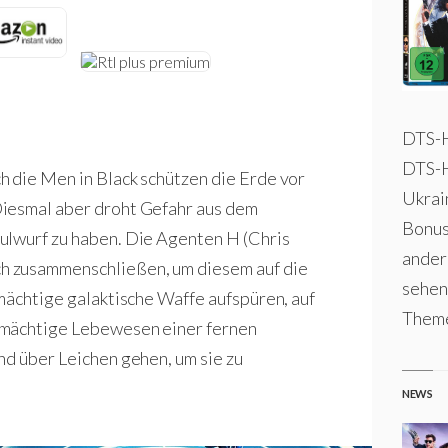
DTS-H
DTS-H
 die Men in Black schützen die Erde vor
Ukrai
Diesmal aber droht Gefahr aus dem
Bonusm
ulwurf zu haben. Die Agenten H (Chris
ander
h zusammenschließen, um diesem auf die
sehen
 mächtige galaktische Waffe aufspüren, auf
Theme
 mächtige Lebewesen einer fernen
nd über Leichen gehen, um sie zu
NEWS