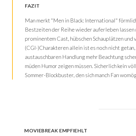
FAZIT
Man merkt "Men in Black: International" förmlic
Bestzeiten der Reihe wieder auferleben lassen
prominentem Cast, hübschen Schauplätzen und v
(CGI-)Charakteren allein ist es noch nicht getan
austauschbaren Handlung mehr Beachtung schen
müden Humor zeigen müssen. Sicherlich kein völli
Sommer-Blockbuster, den sich manch Fan womögli
MOVIEBREAK EMPFIEHLT