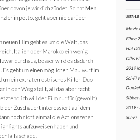
ner davon je wirklich zündet. So hat
Men
zler in petto, geht aber nie darüber
USER-LI
Movie 
Filme 
Im neuen Film geht es um die Welt, das
Hat D0
eich, Italien oder Marokko ein wenig
Ollis F
 zwar durchaus, besser wird es dadurch
2019 i
bt. Es geht um einen möglichen Maulwurf im
Sci-Fi 
 um ein extraterrestrisches Killer-Duo
Dunkelh
r in den Weg stellt, all das aber recht
tztendlich will der Film nur für (gewollt)
Sibbes
ob der Zuschauert interessiert auf dem
2019 - 
 dann noch nicht einmal die Actionszenen
Sci-Fi
-
 Highlights aufzuweisen haben und
benfalls schade.