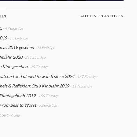
ALLE LISTEN ANZEIGEN
STEN
c:
- 49 Einträge
2019
- 73 Einträge
mas 2019 gesehen
- 73 Einträge
ilmjahr 2020
- 261 Einträge
m Kino gesehen
- 95 Einträge
watched and planed to watch since 2024
- 167 Einträge
eit & Reflexion: Stu's Kinojahr 2019
- 113 Einträge
 Filmtagebuch 2019
- 155 Einträge
From Best to Worst
- 73 Einträge
 158 Einträge