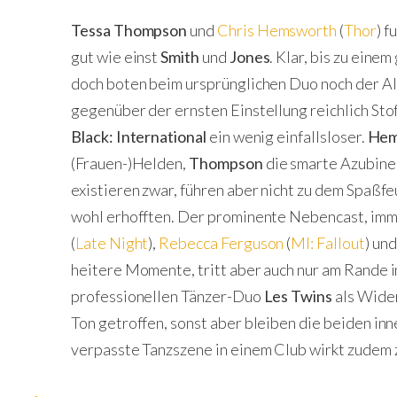
Tessa Thompson
und
Chris Hemsworth
(
Thor
) f
gut wie einst
Smith
und
Jones
. Klar, bis zu eine
doch boten beim ursprünglichen Duo noch der Al
gegenüber der ernsten Einstellung reichlich Stoff
Black: International
ein wenig einfallsloser.
Hem
(Frauen-)Helden,
Thompson
die smarte Azubine
existieren zwar, führen aber nicht zu dem Spaßf
wohl erhofften. Der prominente Nebencast, im
(
Late Night
),
Rebecca Ferguson
(
MI: Fallout
) un
heitere Momente, tritt aber auch nur am Rande 
professionellen Tänzer-Duo
Les Twins
als Wider
Ton getroffen, sonst aber bleiben die beiden in
verpasste Tanzszene in einem Club wirkt zudem z