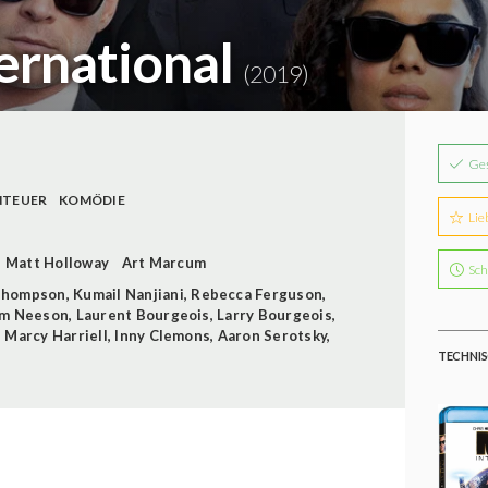
ternational
(2019)
Ge
NTEUER
KOMÖDIE
Lie
Matt Holloway
Art Marcum
Sch
Thompson
,
Kumail Nanjiani
,
Rebecca Ferguson
,
am Neeson
,
Laurent Bourgeois
,
Larry Bourgeois
,
,
Marcy Harriell
,
Inny Clemons
,
Aaron Serotsky
,
TECHNIS