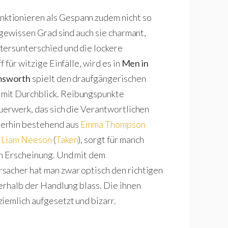
unktionieren als Gespann zudem nicht so
m gewissen Grad sind auch sie charmant,
tersunterschied und die lockere
 für witzige Einfälle, wird es in
Men in
sworth
spielt den draufgängerischen
 mit Durchblick. Reibungspunkte
euerwerk, das sich die Verantwortlichen
merhin bestehend aus
Emma Thompson
d
Liam Neeson
(
Taken
), sorgt für manch
in Erscheinung. Und mit dem
sacher hat man zwar optisch den richtigen
nerhalb der Handlung blass. Die ihnen
iemlich aufgesetzt und bizarr.