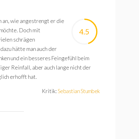
h an, wie angestrengt er die
 möchte. Doch mit
4.5
ielen schrägen
, dazu hätte man auch der
ken und ein besseres Feingefühl beim
ger Reinfall, aber auch lange nicht der
ch erhofft hat.
Kritik:
Sebastian Stumbek