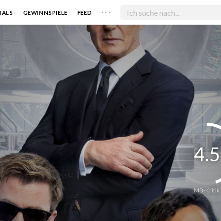
. . .
IALS
GEWINNSPIELE
FEED
4.5
MB-Kritik