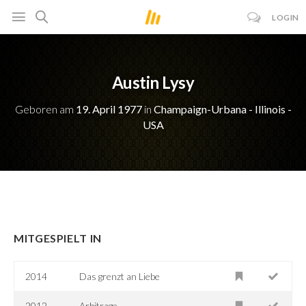
LOGIN
Austin Lysy
Geboren am
19. April 1977
in
Champaign-Urbana - Illinois -
USA
MITGESPIELT IN
2014
Das grenzt an Liebe
2012
Arbitrage