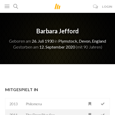
LOGIN
Barbara Jefford
Geboren am
26. Juli 1930
in
Plymstock, Devon, England
Gestorben am
12. September 2020
(mit 90 Jahren)
MITGESPIELT IN
2013
Philomena
2011
The Deep Blue Sea