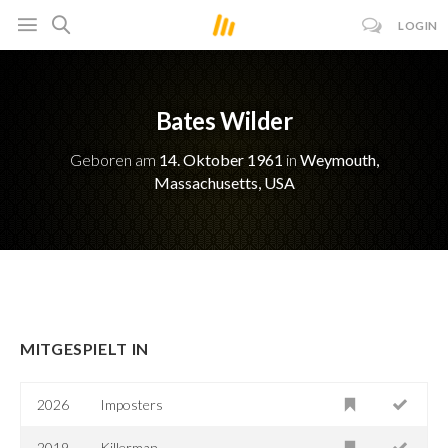
LOGIN
Bates Wilder
Geboren am
14. Oktober 1961
in
Weymouth,
Massachusetts, USA
MITGESPIELT IN
2026
Imposters
2019
Killerman