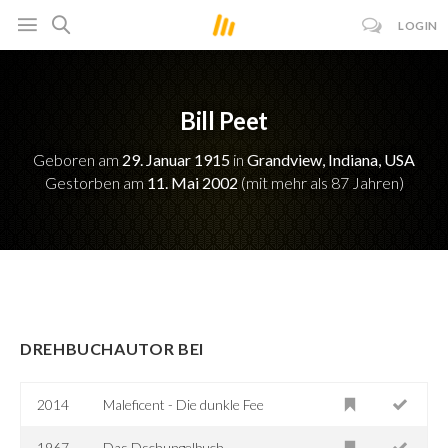
LOGIN
Bill Peet
Geboren am
29. Januar 1915
in
Grandview, Indiana, USA
Gestorben am
11. Mai 2002
(mit mehr als 87 Jahren)
DREHBUCHAUTOR BEI
2014
Maleficent - Die dunkle Fee
1967
Das Dschungelbuch