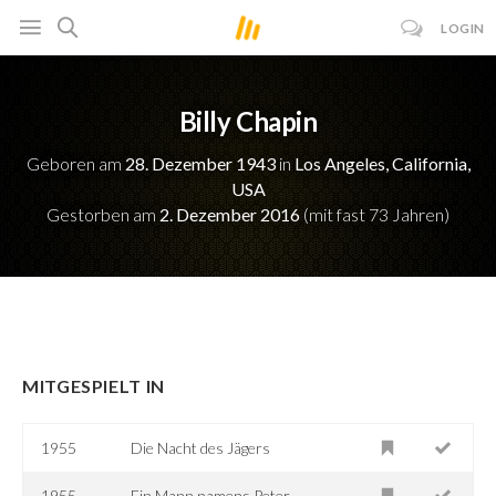
LOGIN
Billy Chapin
Geboren am
28. Dezember 1943
in
Los Angeles, California,
USA
Gestorben am
2. Dezember 2016
(mit fast 73 Jahren)
MITGESPIELT IN
1955
Die Nacht des Jägers
1955
Ein Mann namens Peter