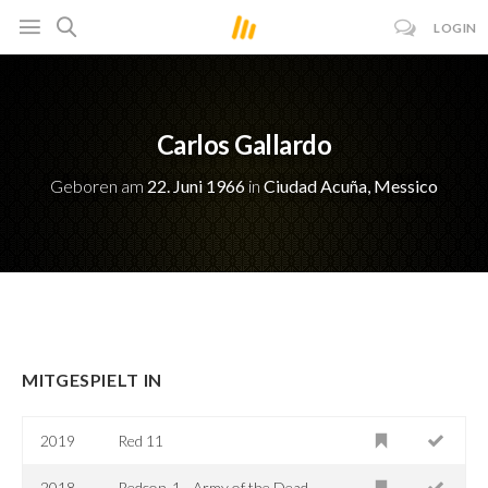
LOGIN
Carlos Gallardo
Geboren am
22. Juni 1966
in
Ciudad Acuña, Messico
MITGESPIELT IN
2019
Red 11
2018
Redcon-1 - Army of the Dead