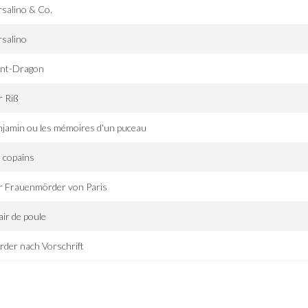
salino & Co.
salino
nt-Dragon
r Riß
jamin ou les mémoires d'un puceau
 copains
r Frauenmörder von Paris
ir de poule
der nach Vorschrift