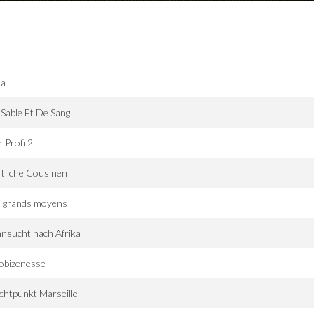
sa
Sable Et De Sang
 Profi 2
tliche Cousinen
s grands moyens
nsucht nach Afrika
obizenesse
chtpunkt Marseille