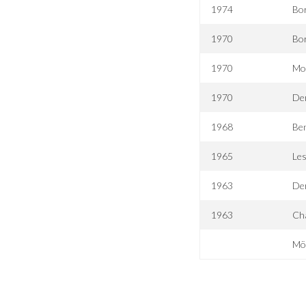
1974
Bor
1970
Bor
1970
Mo
1970
De
1968
Ben
1965
Les
1963
De
1963
Cha
Mör