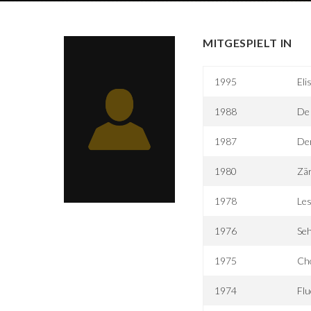
MITGESPIELT IN
1995
Eli
1988
De 
1987
Der
1980
Zär
1978
Le
1976
Seh
1975
Ch
1974
Flu