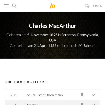
LOGIN
Charles MacArthur
Geboren am
5. November 1895
in
Scranton, Pennsylvania,
USA
Gestorben am
21. April 1956
(mit mehr als 60 Jahren)
DREHBUCHAUTOR BEI
1988
Eine Frau steht ihren Mann
1974
Extrablatt