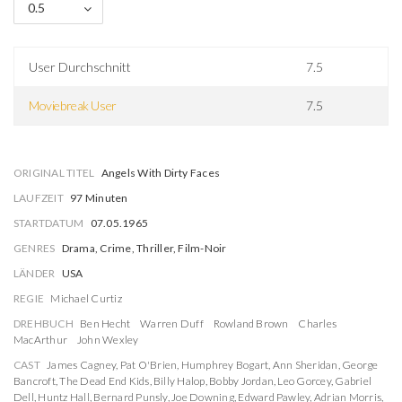
0.5
User Durchschnitt
7.5
Moviebreak User
7.5
ORIGINAL TITEL
Angels With Dirty Faces
LAUFZEIT
97 Minuten
STARTDATUM
07.05.1965
GENRES
Drama, Crime, Thriller, Film-Noir
LÄNDER
USA
REGIE
Michael Curtiz
DREHBUCH
Ben Hecht
Warren Duff
Rowland Brown
Charles
MacArthur
John Wexley
CAST
James Cagney
,
Pat O'Brien
,
Humphrey Bogart
,
Ann Sheridan
,
George
Bancroft
,
The Dead End Kids
,
Billy Halop
,
Bobby Jordan
,
Leo Gorcey
,
Gabriel
Dell
,
Huntz Hall
,
Bernard Punsly
,
Joe Downing
,
Edward Pawley
,
Adrian Morris
,