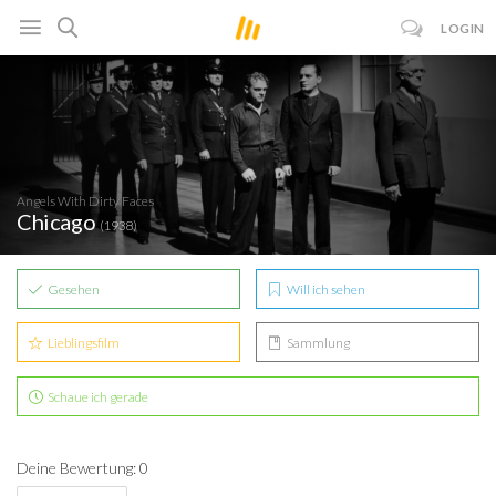
LOGIN
Angels With Dirty Faces
Chicago
(1938)
Gesehen
Will ich sehen
Lieblingsfilm
Sammlung
Schaue ich gerade
Deine Bewertung: 0