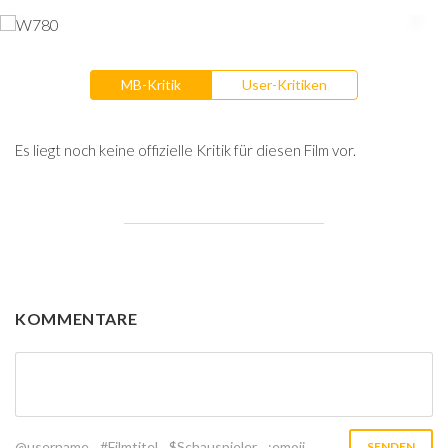
MB-Kritik
User-Kritiken
Es liegt noch keine offizielle Kritik für diesen Film vor.
KOMMENTARE
@username
#Filmtitel
$Schauspieler
:emoji