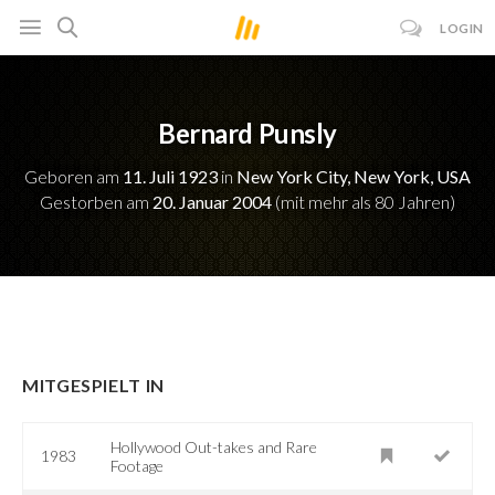
LOGIN
Bernard Punsly
Geboren am
11. Juli 1923
in
New York City, New York, USA
Gestorben am
20. Januar 2004
(mit mehr als 80 Jahren)
MITGESPIELT IN
Hollywood Out-takes and Rare
1983
Footage